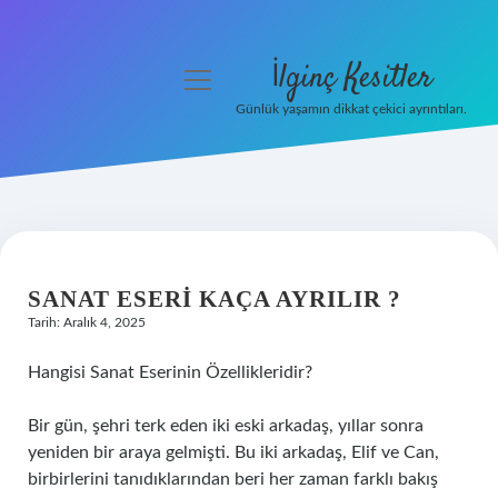
İlginç Kesitler
menüyü
aç
Günlük yaşamın dikkat çekici ayrıntıları.
Anasayfa
Gizlilik Politikası
Yasal Uyarı
SANAT ESERI KAÇA AYRILIR ?
Hakkımızda
Tarih: Aralık 4, 2025
Hangisi Sanat Eserinin Özellikleridir?
Bir gün, şehri terk eden iki eski arkadaş, yıllar sonra
yeniden bir araya gelmişti. Bu iki arkadaş, Elif ve Can,
birbirlerini tanıdıklarından beri her zaman farklı bakış