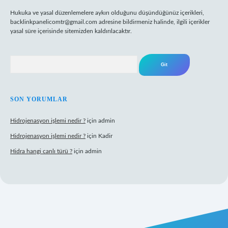
Hukuka ve yasal düzenlemelere aykırı olduğunu düşündüğünüz içerikleri,
backlinkpanelicomtr@gmail.com
adresine bildirmeniz halinde, ilgili içerikler
yasal süre içerisinde sitemizden kaldırılacaktır.
Arama
SON YORUMLAR
Hidrojenasyon işlemi nedir ?
için
admin
Hidrojenasyon işlemi nedir ?
için
Kadir
Hidra hangi canlı türü ?
için
admin
et giriş