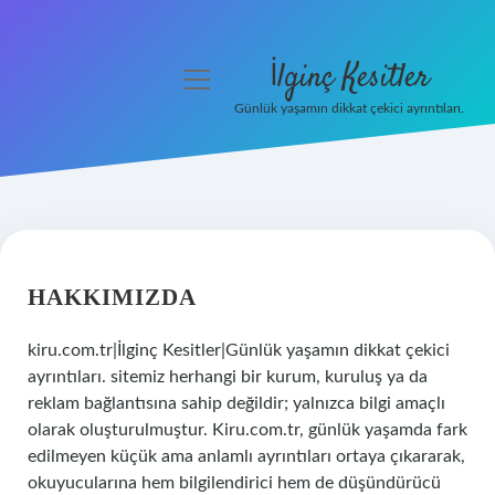
İlginç Kesitler
menüyü
aç
Günlük yaşamın dikkat çekici ayrıntıları.
Anasayfa
Gizlilik Politikası
Yasal Uyarı
HAKKIMIZDA
Hakkımızda
kiru.com.tr|İlginç Kesitler|Günlük yaşamın dikkat çekici
ayrıntıları. sitemiz herhangi bir kurum, kuruluş ya da
reklam bağlantısına sahip değildir; yalnızca bilgi amaçlı
olarak oluşturulmuştur. Kiru.com.tr, günlük yaşamda fark
edilmeyen küçük ama anlamlı ayrıntıları ortaya çıkararak,
okuyucularına hem bilgilendirici hem de düşündürücü