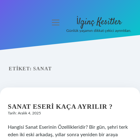
İlginç Kesitler
menüyü
aç
Günlük yaşamın dikkat çekici ayrıntıları.
Anasayfa
Gizlilik Politikası
ETIKET:
SANAT
Yasal Uyarı
Hakkımızda
SANAT ESERI KAÇA AYRILIR ?
Tarih: Aralık 4, 2025
Hangisi Sanat Eserinin Özellikleridir? Bir gün, şehri terk
eden iki eski arkadaş, yıllar sonra yeniden bir araya