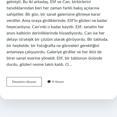
gelmişti. Bu iki arkadaş, Elif ve Can, birbirlerini
tanıdıklarından beri her zaman farklı bakış açılarına
sahiptiler. Bir gün, bir sanat galerisine gitmeye karar
verdiler. Ama oraya girdiklerinde, Elif’in gözleri ne kadar
heyecanlıysa, Can’ınki o kadar kayıttı. Elif, sanatın her
anını kalbinin derinliklerinde hissediyordu. Can ise her
detayı stratejik bir çözüm olarak görüyordu. Bir tabloda,
bir heykelde, bir fotoğrafta ne görmeleri gerektiğini
anlamaya çalışıyordu. Galeriye girdiler ve her ikisi de
birer sanat eserine yöneldi. Elif, bir tablonun önünde
durdu, gözleri resme takılı kaldı. O…
Sanat
Devamını okuyun
8 Yorum
eseri
kaça
ayrılır
?