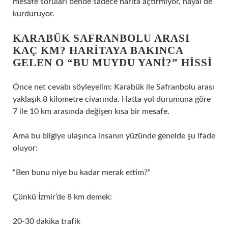
mesafe soruları bende sadece harita açtırmıyor, hayal de
kurduruyor.
KARABÜK SAFRANBOLU ARASI
KAÇ KM? HARITAYA BAKINCA
GELEN O “BU MUYDU YANI?” HISSI
Önce net cevabı söyleyelim: Karabük ile Safranbolu arası
yaklaşık 8 kilometre civarında. Hatta yol durumuna göre
7 ile 10 km arasında değişen kısa bir mesafe.
Ama bu bilgiye ulaşınca insanın yüzünde genelde şu ifade
oluyor:
“Ben bunu niye bu kadar merak ettim?”
Çünkü İzmir’de 8 km demek:
20-30 dakika trafik