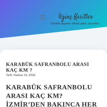
İlginç Kesitler
menüyü
aç
Günlük yaşamın dikkat çekici ayrıntıları.
Anasayfa
Gizlilik Politikası
Yasal Uyarı
KARABÜK SAFRANBOLU ARASI
Hakkımızda
KAÇ KM ?
Tarih: Haziran 16, 2026
KARABÜK SAFRANBOLU
ARASI KAÇ KM?
İZMIR’DEN BAKINCA HER