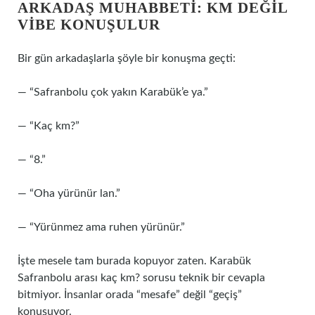
ARKADAŞ MUHABBETI: KM DEĞIL
VIBE KONUŞULUR
Bir gün arkadaşlarla şöyle bir konuşma geçti:
— “Safranbolu çok yakın Karabük’e ya.”
— “Kaç km?”
— “8.”
— “Oha yürünür lan.”
— “Yürünmez ama ruhen yürünür.”
İşte mesele tam burada kopuyor zaten. Karabük
Safranbolu arası kaç km? sorusu teknik bir cevapla
bitmiyor. İnsanlar orada “mesafe” değil “geçiş”
konuşuyor.