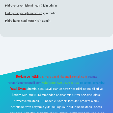
Hidrojenasyon işlemi nedir ?
için
admin
Hidrojenasyon işlemi nedir ?
için
Kadir
Hidra hangi canlı türü ?
için
admin
ş
Reklam ve İletişim:
E-mail:
backlinkpaneli@gmail.com
Teams:
forumhizmeti@gmail.com
Whatsapp: 0262 606 0 726
Telegram: @karabul
Yasal Uyarı:
Sitemiz, 5651 Sayılı Kanun gereğince Bilgi Teknolojileri ve
İletişim Kurumu (BTK) tarafından onaylanmış bir Yer Sağlayıcı olarak
hizmet vermektedir. Bu nedenle, sitedeki içerikleri proaktif olarak
denetleme veya araştırma yükümlülüğümüz bulunmamaktadır. Ancak,