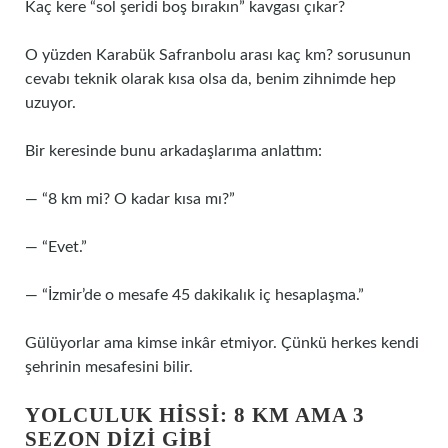
Kaç kere “sol şeridi boş bırakın” kavgası çıkar?
O yüzden Karabük Safranbolu arası kaç km? sorusunun
cevabı teknik olarak kısa olsa da, benim zihnimde hep
uzuyor.
Bir keresinde bunu arkadaşlarıma anlattım:
— “8 km mi? O kadar kısa mı?”
— “Evet.”
— “İzmir’de o mesafe 45 dakikalık iç hesaplaşma.”
Gülüyorlar ama kimse inkâr etmiyor. Çünkü herkes kendi
şehrinin mesafesini bilir.
YOLCULUK HISSI: 8 KM AMA 3
SEZON DIZI GIBI