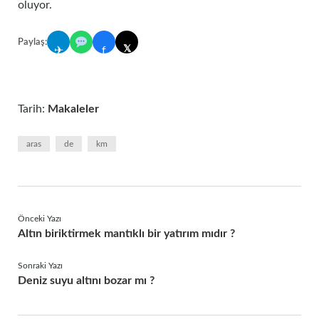
oluyor.
Paylaş:
𝕏
✈
f
Tarih:
Makaleler
aras
de
km
Önceki Yazı
Altın biriktirmek mantıklı bir yatırım mıdır ?
Sonraki Yazı
Deniz suyu altını bozar mı ?