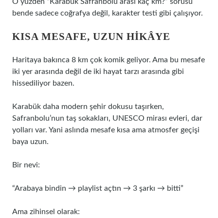
O yüzden “Karabük Safranbolu arası kaç km?” sorusu
bende sadece coğrafya değil, karakter testi gibi çalışıyor.
KISA MESAFE, UZUN HIKÂYE
Haritaya bakınca 8 km çok komik geliyor. Ama bu mesafe
iki yer arasında değil de iki hayat tarzı arasında gibi
hissediliyor bazen.
Karabük daha modern şehir dokusu taşırken,
Safranbolu’nun taş sokakları, UNESCO mirası evleri, dar
yolları var. Yani aslında mesafe kısa ama atmosfer geçişi
baya uzun.
Bir nevi:
“Arabaya bindin → playlist açtın → 3 şarkı → bitti”
Ama zihinsel olarak: