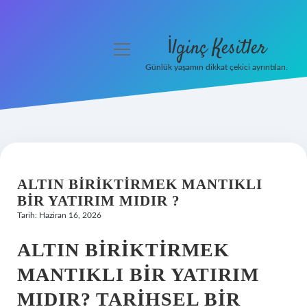
İlginç Kesitler
menüyü
aç
Günlük yaşamın dikkat çekici ayrıntıları.
Anasayfa
Gizlilik Politikası
Yasal Uyarı
ALTIN BIRIKTIRMEK MANTIKLI
Hakkımızda
BIR YATIRIM MIDIR ?
Tarih: Haziran 16, 2026
ALTIN BIRIKTIRMEK
MANTIKLI BIR YATIRIM
MIDIR? TARIHSEL BIR