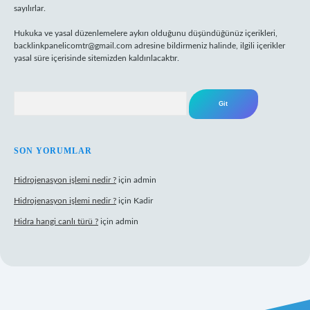
sayılırlar.
Hukuka ve yasal düzenlemelere aykırı olduğunu düşündüğünüz içerikleri,
backlinkpanelicomtr@gmail.com
adresine bildirmeniz halinde, ilgili içerikler
yasal süre içerisinde sitemizden kaldırılacaktır.
Arama
SON YORUMLAR
Hidrojenasyon işlemi nedir ?
için
admin
Hidrojenasyon işlemi nedir ?
için
Kadir
Hidra hangi canlı türü ?
için
admin
riş