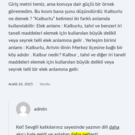
Giriş metni temiz, ama konuya dair güçlü bir örnek
göremedim. Bu kısım bana şunu düşündürdü: Kalburlu
ne demek ? “Kalburlu” kelimesi iki farklı anlamda
kullanılabilir: Elek anlamı : Kalburlu, tahıl ve benzeri iri
taneli maddeleri elemek için kullanılan büyük delikli
veya seyrek telli elek anlamına gelir . Yerleşim birimi
anlamı : Kalburlu, Artvin ilinin Merkez ilçesine bağlı bir
köy adıdır . Kalbur nedir? Kalbur , tahıl ve diğer iri taneli
maddeleri elemek için kullanılan büyük delikli veya
seyrek telli bir elek anlamına gelir.
Aralık 26, 2025
Yanıtla
admin
Kel! Sevgili katkılarınız sayesinde yazının dili
daha
akıcı
hale geldi ve anlatım
daha net
leşti.