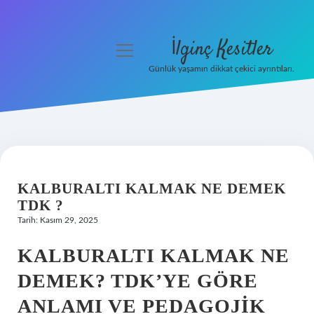
İlginç Kesitler
menüyü
aç
Günlük yaşamın dikkat çekici ayrıntıları.
Anasayfa
Gizlilik Politikası
Yasal Uyarı
KALBURALTI KALMAK NE DEMEK
Hakkımızda
TDK ?
Tarih: Kasım 29, 2025
KALBURALTI KALMAK NE
DEMEK? TDK’YE GÖRE
ANLAMI VE PEDAGOJIK