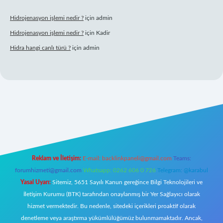
Hidrojenasyon işlemi nedir ?
için
admin
Hidrojenasyon işlemi nedir ?
için
Kadir
Hidra hangi canlı türü ?
için
admin
bet giriş
Reklam ve İletişim:
E-mail:
backlinkpaneli@gmail.com
Teams:
forumhizmeti@gmail.com
Whatsapp: 0262 606 0 726
Telegram: @karabul
Yasal Uyarı:
Sitemiz, 5651 Sayılı Kanun gereğince Bilgi Teknolojileri ve
İletişim Kurumu (BTK) tarafından onaylanmış bir Yer Sağlayıcı olarak
hizmet vermektedir. Bu nedenle, sitedeki içerikleri proaktif olarak
denetleme veya araştırma yükümlülüğümüz bulunmamaktadır. Ancak,