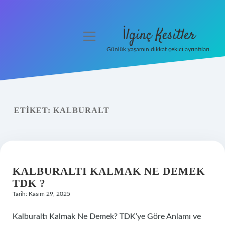
İlginç Kesitler
menüyü
aç
Günlük yaşamın dikkat çekici ayrıntıları.
Anasayfa
Gizlilik Politikası
ETIKET:
KALBURALT
Yasal Uyarı
Hakkımızda
KALBURALTI KALMAK NE DEMEK
TDK ?
Tarih: Kasım 29, 2025
Kalburaltı Kalmak Ne Demek? TDK’ye Göre Anlamı ve