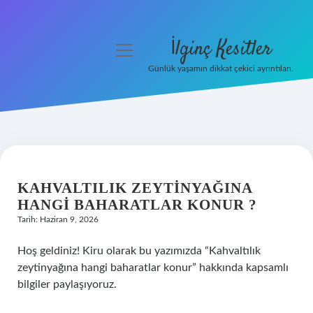
İlginç Kesitler
menüyü
aç
Günlük yaşamın dikkat çekici ayrıntıları.
Anasayfa
Gizlilik Politikası
Yasal Uyarı
KAHVALTILIK ZEYTINYAĞINA
Hakkımızda
HANGI BAHARATLAR KONUR ?
Tarih: Haziran 9, 2026
Hoş geldiniz! Kiru olarak bu yazımızda “Kahvaltılık
zeytinyağına hangi baharatlar konur” hakkında kapsamlı
bilgiler paylaşıyoruz.