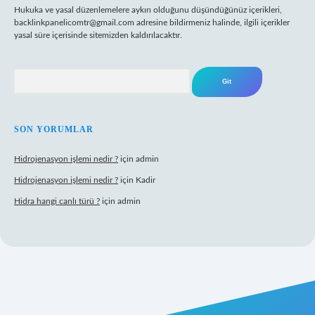
Hukuka ve yasal düzenlemelere aykırı olduğunu düşündüğünüz içerikleri,
backlinkpanelicomtr@gmail.com
adresine bildirmeniz halinde, ilgili içerikler
yasal süre içerisinde sitemizden kaldırılacaktır.
Arama
SON YORUMLAR
Hidrojenasyon işlemi nedir ?
için
admin
Hidrojenasyon işlemi nedir ?
için
Kadir
Hidra hangi canlı türü ?
için
admin
ilbet giriş