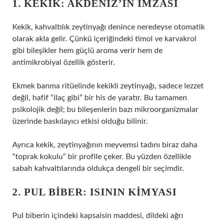
1. KEKIK: AKDENIZ’IN İMZASI
Kekik, kahvaltılık zeytinyağı denince neredeyse otomatik
olarak akla gelir. Çünkü içeriğindeki timol ve karvakrol
gibi bileşikler hem güçlü aroma verir hem de
antimikrobiyal özellik gösterir.
Ekmek banma ritüelinde kekikli zeytinyağı, sadece lezzet
değil, hafif “ilaç gibi” bir his de yaratır. Bu tamamen
psikolojik değil; bu bileşenlerin bazı mikroorganizmalar
üzerinde baskılayıcı etkisi olduğu bilinir.
Ayrıca kekik, zeytinyağının meyvemsi tadını biraz daha
“toprak kokulu” bir profile çeker. Bu yüzden özellikle
sabah kahvaltılarında oldukça dengeli bir seçimdir.
2. PUL BIBER: ISININ KIMYASI
Pul biberin içindeki kapsaisin maddesi, dildeki ağrı