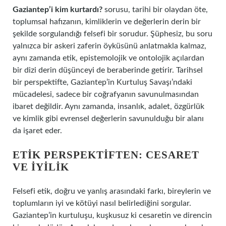
Gaziantep’i kim kurtardı?
sorusu, tarihi bir olaydan öte,
toplumsal hafızanın, kimliklerin ve değerlerin derin bir
şekilde sorgulandığı felsefi bir sorudur. Şüphesiz, bu soru
yalnızca bir askeri zaferin öyküsünü anlatmakla kalmaz,
aynı zamanda etik, epistemolojik ve ontolojik açılardan
bir dizi derin düşünceyi de beraberinde getirir. Tarihsel
bir perspektifte, Gaziantep’in Kurtuluş Savaşı’ndaki
mücadelesi, sadece bir coğrafyanın savunulmasından
ibaret değildir. Aynı zamanda, insanlık, adalet, özgürlük
ve kimlik gibi evrensel değerlerin savunulduğu bir alanı
da işaret eder.
ETIK PERSPEKTIFTEN: CESARET
VE İYILIK
Felsefi etik, doğru ve yanlış arasındaki farkı, bireylerin ve
toplumların iyi ve kötüyi nasıl belirlediğini sorgular.
Gaziantep’in kurtuluşu, kuşkusuz ki cesaretin ve direncin