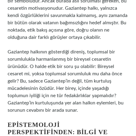
bir sembolüdür. Ancak burada asıl sorulması gereken, bu
cesaretin motivasyonudur. Gaziantep halkı, yalnızca
kendi özgürlüklerini savunmakla kalmamış, aynı zamanda
bir bütün olarak vatanın bağımsızlığını hedef almıştır. Bu
noktada, etik bakış açısına göre, doğru olanın ne
olduğuna dair farklı görüşler ortaya çıkabilir.
Gaziantep halkının gösterdiği direniş, toplumsal bir
sorumlulukla harmanlanmış bir bireysel cesaretin
ürünüdür. O halde etik bir soru şu olabilir: Bireysel
cesaret mi, yoksa toplumsal sorumluluk mu daha önce
gelir? Bu, sadece Gaziantep’in değil, tüm kurtuluş
mücadelesinin özüdür. Her birey, içinde yaşadığı
toplumun iyiliği için ne tür fedakârlıklar yapmalıdır?
Gaziantep’in kurtuluşunda yer alan halkın eylemleri, bu
sorunun cevabını bir arada sunar.
EPISTEMOLOJI
PERSPEKTIFINDEN: BILGI VE