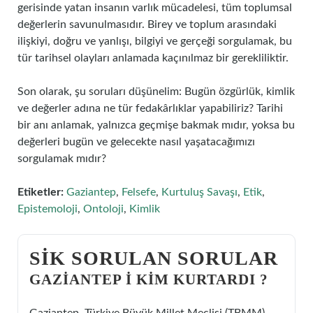
gerisinde yatan insanın varlık mücadelesi, tüm toplumsal
değerlerin savunulmasıdır. Birey ve toplum arasındaki
ilişkiyi, doğru ve yanlışı, bilgiyi ve gerçeği sorgulamak, bu
tür tarihsel olayları anlamada kaçınılmaz bir gerekliliktir.
Son olarak, şu soruları düşünelim: Bugün özgürlük, kimlik
ve değerler adına ne tür fedakârlıklar yapabiliriz? Tarihi
bir anı anlamak, yalnızca geçmişe bakmak mıdır, yoksa bu
değerleri bugün ve gelecekte nasıl yaşatacağımızı
sorgulamak mıdır?
Etiketler:
Gaziantep
,
Felsefe
,
Kurtuluş Savaşı
,
Etik
,
Epistemoloji
,
Ontoloji
,
Kimlik
SIK SORULAN SORULAR
GAZIANTEP I KIM KURTARDI ?