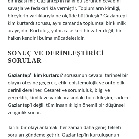
bir inşası mı? Gaziantep’in halkı bu sorunun cevabını
savaşla ve fedakârlıkla vermiştir. Toplumların kimliği,
bireylerin varlıklarıyla ne ölçüde bütünleşir? Gaziantep’i
kim kurtardı sorusu, aynı zamanda toplumsal bir kimlik
arayışıdır. Kurtuluş, yalnızca askeri bir zafer değil, bir
halkın kendini bulma mücadelesidir.
SONUÇ VE DERINLEŞTIRICI
SORULAR
Gaziantep’i kim kurtardı?
sorusunun cevabı, tarihsel bir
olayın ötesine geçerek, etik, epistemolojik ve ontolojik
derinliklere iner. Cesaret ve sorumluluk, bilgi ve
gerçeklik, kimlik ve varlık arasındaki bu etkileşim, sadece
Gaziantep’i değil, tüm insanlık için önemli bir düşünsel
zenginlik sunar.
Tarihi bir olayı anlamak, her zaman daha geniş felsefi
soruları gündeme getirir. Gaziantep’in kurtuluşunun