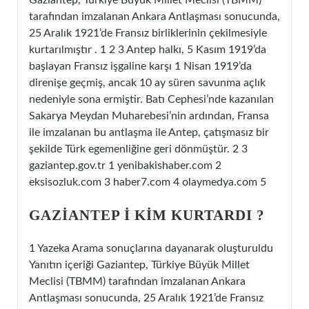
Gaziantep, Türkiye Büyük Millet Meclisi (TBMM)
tarafından imzalanan Ankara Antlaşması sonucunda,
25 Aralık 1921’de Fransız birliklerinin çekilmesiyle
kurtarılmıştır . 1 2 3 Antep halkı, 5 Kasım 1919’da
başlayan Fransız işgaline karşı 1 Nisan 1919’da
direnişe geçmiş, ancak 10 ay süren savunma açlık
nedeniyle sona ermiştir. Batı Cephesi’nde kazanılan
Sakarya Meydan Muharebesi’nin ardından, Fransa
ile imzalanan bu antlaşma ile Antep, çatışmasız bir
şekilde Türk egemenliğine geri dönmüştür. 2 3
gaziantep.gov.tr 1 yenibakishaber.com 2
eksisozluk.com 3 haber7.com 4 olaymedya.com 5
GAZIANTEP I KIM KURTARDI ?
1 Yazeka Arama sonuçlarına dayanarak oluşturuldu
Yanıtın içeriği Gaziantep, Türkiye Büyük Millet
Meclisi (TBMM) tarafından imzalanan Ankara
Antlaşması sonucunda, 25 Aralık 1921’de Fransız