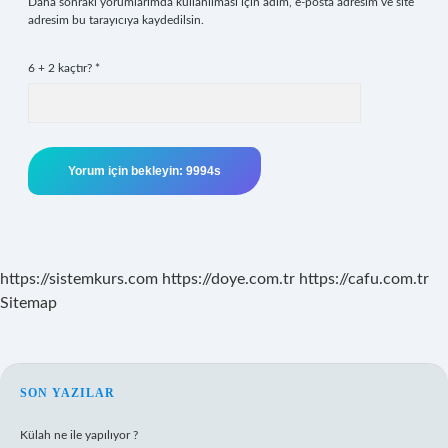
Daha sonraki yorumlarımda kullanılması için adım, e-posta adresim ve site
adresim bu tarayıcıya kaydedilsin.
6 + 2 kaçtır?
*
https://sistemkurs.com
https://doye.com.tr
https://cafu.com.tr
Sitemap
SIDEBAR
SON YAZILAR
Külah ne ile yapılıyor ?