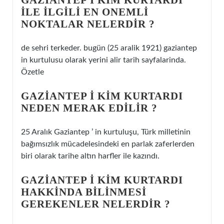
GAZIANTEP I KIM KURTARDI
ILE ILGILI EN ONEMLI
NOKTALAR NELERDIR ?
de sehri terkeder. bugün (25 aralik 1921) gaziantep
in kurtulusu olarak yerini alir tarih sayfalarinda.
Özetle
GAZIANTEP I KIM KURTARDI
NEDEN MERAK EDILIR ?
25 Aralık Gaziantep ’ in kurtuluşu, Türk milletinin
bağımsızlık mücadelesindeki en parlak zaferlerden
biri olarak tarihe altın harfler ile kazındı.
GAZIANTEP I KIM KURTARDI
HAKKINDA BILINMESI
GEREKENLER NELERDIR ?