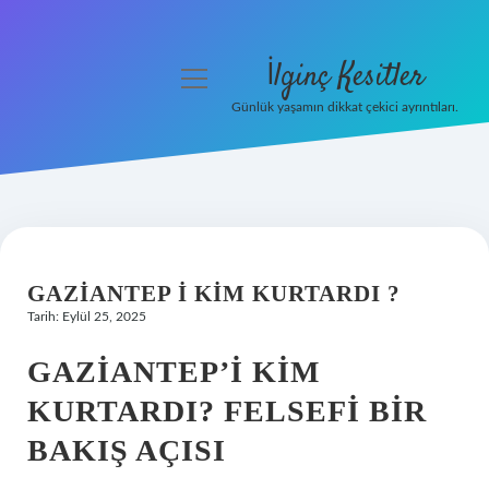
İlginç Kesitler
menüyü
aç
Günlük yaşamın dikkat çekici ayrıntıları.
Anasayfa
Gizlilik Politikası
Yasal Uyarı
GAZIANTEP I KIM KURTARDI ?
Hakkımızda
Tarih: Eylül 25, 2025
GAZIANTEP’I KIM
KURTARDI? FELSEFI BIR
BAKIŞ AÇISI