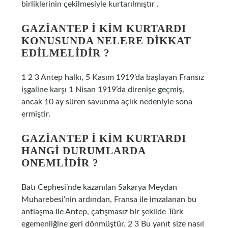
birliklerinin çekilmesiyle kurtarılmıştır .
GAZIANTEP I KIM KURTARDI
KONUSUNDA NELERE DIKKAT
EDILMELIDIR ?
1 2 3 Antep halkı, 5 Kasım 1919’da başlayan Fransız
işgaline karşı 1 Nisan 1919’da direnişe geçmiş,
ancak 10 ay süren savunma açlık nedeniyle sona
ermiştir.
GAZIANTEP I KIM KURTARDI
HANGI DURUMLARDA
ONEMLIDIR ?
Batı Cephesi’nde kazanılan Sakarya Meydan
Muharebesi’nin ardından, Fransa ile imzalanan bu
antlaşma ile Antep, çatışmasız bir şekilde Türk
egemenliğine geri dönmüştür. 2 3 Bu yanıt size nasıl