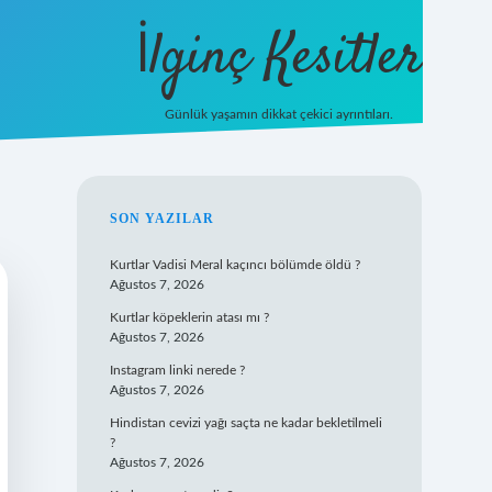
İlginç Kesitler
Günlük yaşamın dikkat çekici ayrıntıları.
ilbet giriş
SIDEBAR
SON YAZILAR
Kurtlar Vadisi Meral kaçıncı bölümde öldü ?
Ağustos 7, 2026
Kurtlar köpeklerin atası mı ?
Ağustos 7, 2026
Instagram linki nerede ?
Ağustos 7, 2026
Hindistan cevizi yağı saçta ne kadar bekletilmeli
?
Ağustos 7, 2026