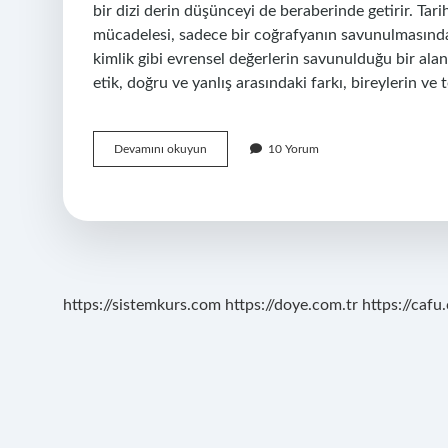
bir dizi derin düşünceyi de beraberinde getirir. Tar
mücadelesi, sadece bir coğrafyanın savunulmasından
kimlik gibi evrensel değerlerin savunulduğu bir alanı
etik, doğru ve yanlış arasındaki farkı, bireylerin ve 
Gaziantep
Devamını okuyun
10 Yorum
i
kim
kurtardı
?
https://sistemkurs.com
https://doye.com.tr
https://cafu