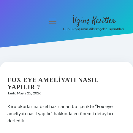
İlginç Kesitler
menüyü
aç
Günlük yaşamın dikkat çekici ayrıntıları.
Anasayfa
Gizlilik Politikası
Yasal Uyarı
FOX EYE AMELIYATI NASIL
Hakkımızda
YAPILIR ?
Tarih: Mayıs 25, 2026
Kiru okurlarına özel hazırlanan bu içerikte “Fox eye
ameliyatı nasıl yapılır” hakkında en önemli detayları
derledik.