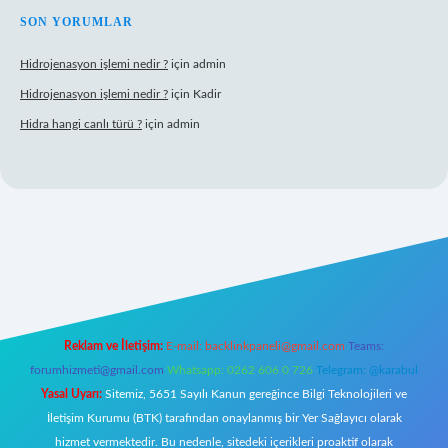
SON YORUMLAR
Hidrojenasyon işlemi nedir ?
için
admin
Hidrojenasyon işlemi nedir ?
için
Kadir
Hidra hangi canlı türü ?
için
admin
lbet giriş
Reklam ve İletişim:
E-mail:
backlinkpaneli@gmail.com
Teams:
forumhizmeti@gmail.com
Whatsapp: 0262 606 0 726
Telegram: @karabul
Yasal Uyarı:
Sitemiz, 5651 Sayılı Kanun gereğince Bilgi Teknolojileri ve
İletişim Kurumu (BTK) tarafından onaylanmış bir Yer Sağlayıcı olarak
hizmet vermektedir. Bu nedenle, sitedeki içerikleri proaktif olarak