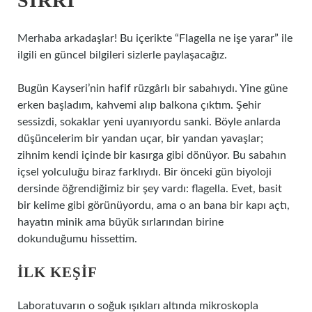
SIRRI
Merhaba arkadaşlar! Bu içerikte “Flagella ne işe yarar” ile
ilgili en güncel bilgileri sizlerle paylaşacağız.
Bugün Kayseri’nin hafif rüzgârlı bir sabahıydı. Yine güne
erken başladım, kahvemi alıp balkona çıktım. Şehir
sessizdi, sokaklar yeni uyanıyordu sanki. Böyle anlarda
düşüncelerim bir yandan uçar, bir yandan yavaşlar;
zihnim kendi içinde bir kasırga gibi dönüyor. Bu sabahın
içsel yolculuğu biraz farklıydı. Bir önceki gün biyoloji
dersinde öğrendiğimiz bir şey vardı: flagella. Evet, basit
bir kelime gibi görünüyordu, ama o an bana bir kapı açtı,
hayatın minik ama büyük sırlarından birine
dokunduğumu hissettim.
İLK KEŞIF
Laboratuvarın o soğuk ışıkları altında mikroskopla