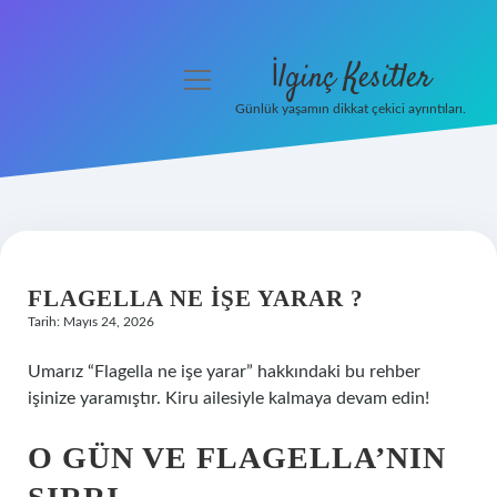
İlginç Kesitler
menüyü
aç
Günlük yaşamın dikkat çekici ayrıntıları.
Anasayfa
Gizlilik Politikası
Yasal Uyarı
FLAGELLA NE IŞE YARAR ?
Hakkımızda
Tarih: Mayıs 24, 2026
Umarız “Flagella ne işe yarar” hakkındaki bu rehber
işinize yaramıştır. Kiru ailesiyle kalmaya devam edin!
O GÜN VE FLAGELLA’NIN