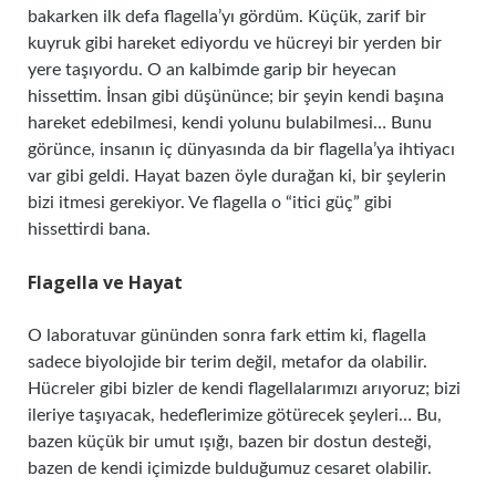
bakarken ilk defa flagella’yı gördüm. Küçük, zarif bir
kuyruk gibi hareket ediyordu ve hücreyi bir yerden bir
yere taşıyordu. O an kalbimde garip bir heyecan
hissettim. İnsan gibi düşününce; bir şeyin kendi başına
hareket edebilmesi, kendi yolunu bulabilmesi… Bunu
görünce, insanın iç dünyasında da bir flagella’ya ihtiyacı
var gibi geldi. Hayat bazen öyle durağan ki, bir şeylerin
bizi itmesi gerekiyor. Ve flagella o “itici güç” gibi
hissettirdi bana.
Flagella ve Hayat
O laboratuvar gününden sonra fark ettim ki, flagella
sadece biyolojide bir terim değil, metafor da olabilir.
Hücreler gibi bizler de kendi flagellalarımızı arıyoruz; bizi
ileriye taşıyacak, hedeflerimize götürecek şeyleri… Bu,
bazen küçük bir umut ışığı, bazen bir dostun desteği,
bazen de kendi içimizde bulduğumuz cesaret olabilir.