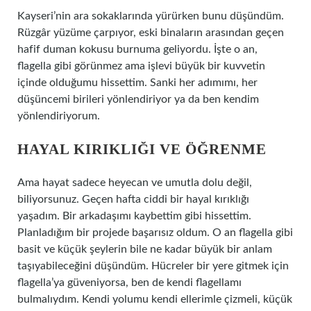
Kayseri’nin ara sokaklarında yürürken bunu düşündüm.
Rüzgâr yüzüme çarpıyor, eski binaların arasından geçen
hafif duman kokusu burnuma geliyordu. İşte o an,
flagella gibi görünmez ama işlevi büyük bir kuvvetin
içinde olduğumu hissettim. Sanki her adımımı, her
düşüncemi birileri yönlendiriyor ya da ben kendim
yönlendiriyorum.
HAYAL KIRIKLIĞI VE ÖĞRENME
Ama hayat sadece heyecan ve umutla dolu değil,
biliyorsunuz. Geçen hafta ciddi bir hayal kırıklığı
yaşadım. Bir arkadaşımı kaybettim gibi hissettim.
Planladığım bir projede başarısız oldum. O an flagella gibi
basit ve küçük şeylerin bile ne kadar büyük bir anlam
taşıyabileceğini düşündüm. Hücreler bir yere gitmek için
flagella’ya güveniyorsa, ben de kendi flagellamı
bulmalıydım. Kendi yolumu kendi ellerimle çizmeli, küçük