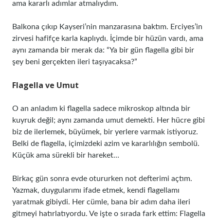
ama kararlı adımlar atmalıydım.
Balkona çıkıp Kayseri’nin manzarasına baktım. Erciyes’in
zirvesi hafifçe karla kaplıydı. İçimde bir hüzün vardı, ama
aynı zamanda bir merak da: “Ya bir gün flagella gibi bir
şey beni gerçekten ileri taşıyacaksa?”
Flagella ve Umut
O an anladım ki flagella sadece mikroskop altında bir
kuyruk değil; aynı zamanda umut demekti. Her hücre gibi
biz de ilerlemek, büyümek, bir yerlere varmak istiyoruz.
Belki de flagella, içimizdeki azim ve kararlılığın sembolü.
Küçük ama sürekli bir hareket…
Birkaç gün sonra evde otururken not defterimi açtım.
Yazmak, duygularımı ifade etmek, kendi flagellamı
yaratmak gibiydi. Her cümle, bana bir adım daha ileri
gitmeyi hatırlatıyordu. Ve işte o sırada fark ettim: Flagella