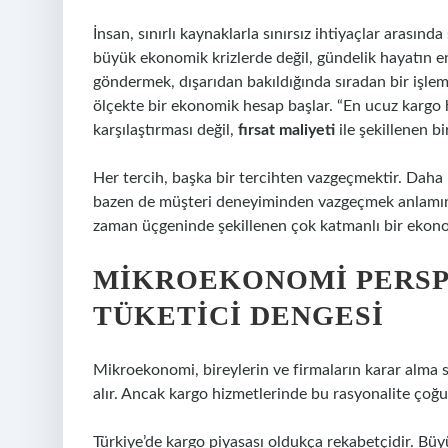
İnsan, sınırlı kaynaklarla sınırsız ihtiyaçlar arasında
büyük ekonomik krizlerde değil, gündelik hayatın en
göndermek, dışarıdan bakıldığında sıradan bir işlem
ölçekte bir ekonomik hesap başlar. “En ucuz kargo h
karşılaştırması değil,
fırsat maliyeti
ile şekillenen b
Her tercih, başka bir tercihten vazgeçmektir. Daha 
bazen de müşteri deneyiminden vazgeçmek anlamına g
zaman üçgeninde şekillenen çok katmanlı bir ekono
MIKROEKONOMI PERSPE
TÜKETICI DENGESI
Mikroekonomi, bireylerin ve firmaların karar alma s
alır. Ancak kargo hizmetlerinde bu rasyonalite çoğu 
Türkiye’de kargo piyasası oldukça rekabetçidir. B