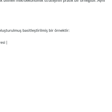
rak bilinen mikroekonomik stratejinin pratik bir örneğidir. Aynı
uşturulmuş basitleştirilmiş bir örnektir:
esi |