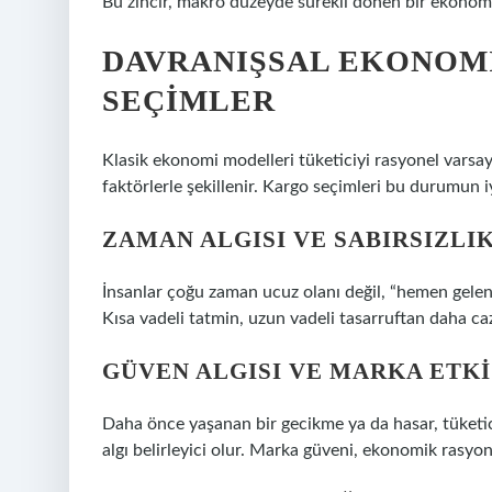
Bu zincir, makro düzeyde sürekli dönen bir ekonom
DAVRANIŞSAL EKONOM
SEÇIMLER
Klasik ekonomi modelleri tüketiciyi rasyonel varsa
faktörlerle şekillenir. Kargo seçimleri bu durumun iy
ZAMAN ALGISI VE SABIRSIZLI
İnsanlar çoğu zaman ucuz olanı değil, “hemen geleni”
Kısa vadeli tatmin, uzun vadeli tasarruftan daha caz
GÜVEN ALGISI VE MARKA ETKI
Daha önce yaşanan bir gecikme ya da hasar, tüketicin
algı belirleyici olur. Marka güveni, ekonomik rasyona