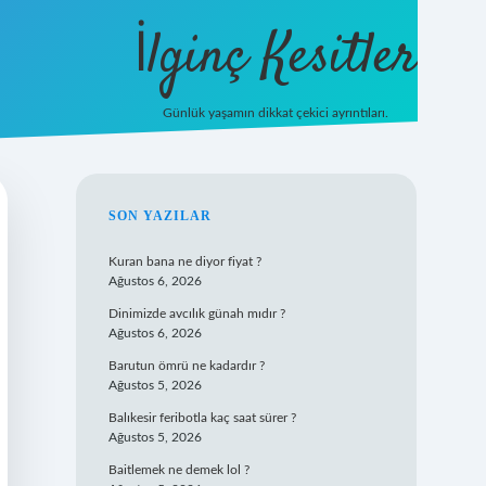
İlginç Kesitler
Günlük yaşamın dikkat çekici ayrıntıları.
ilbet giriş
SIDEBAR
SON YAZILAR
Kuran bana ne diyor fiyat ?
Ağustos 6, 2026
Dinimizde avcılık günah mıdır ?
Ağustos 6, 2026
Barutun ömrü ne kadardır ?
Ağustos 5, 2026
Balıkesir feribotla kaç saat sürer ?
Ağustos 5, 2026
Baitlemek ne demek lol ?