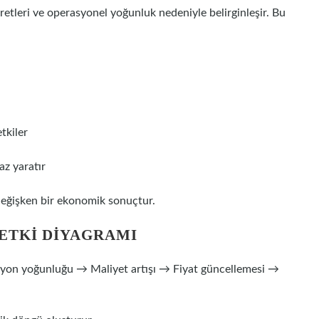
ücretleri ve operasyonel yoğunluk nedeniyle belirginleşir. Bu
tkiler
z yaratır
 değişken bir ekonomik sonuçtur.
 ETKI DIYAGRAMI
syon yoğunluğu → Maliyet artışı → Fiyat güncellemesi →