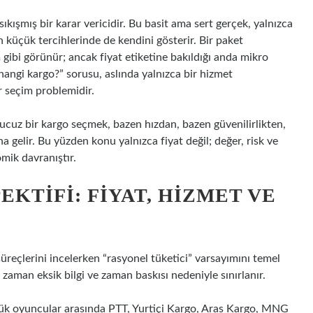
 sıkışmış bir karar vericidir. Bu basit ama sert gerçek, yalnızca
 küçük tercihlerinde de kendini gösterir. Bir paket
 gibi görünür; ancak fiyat etiketine bakıldığı anda mikro
angi kargo?” sorusu, aslında yalnızca bir hizmet
ir seçim problemidir.
ucuz bir kargo seçmek, bazen hızdan, bazen güvenilirlikten,
elir. Bu yüzden konu yalnızca fiyat değil; değer, risk ve
mik davranıştır.
KTIFI: FIYAT, HIZMET VE
üreçlerini incelerken “rasyonel tüketici” varsayımını temel
zaman eksik bilgi ve zaman baskısı nedeniyle sınırlanır.
üyük oyuncular arasında PTT, Yurtiçi Kargo, Aras Kargo, MNG