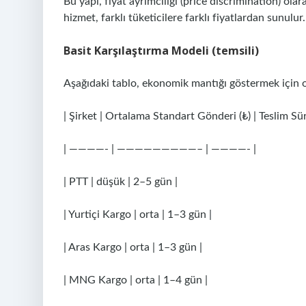
Bu yapı, fiyat ayrımcılığı (price discrimination) ola
hizmet, farklı tüketicilere farklı fiyatlardan sunulur.
Basit Karşılaştırma Modeli (temsili)
Aşağıdaki tablo, ekonomik mantığı göstermek için ol
| Şirket | Ortalama Standart Gönderi (₺) | Teslim Sür
| ————- | —————————– | ————- |
| PTT | düşük | 2–5 gün |
| Yurtiçi Kargo | orta | 1–3 gün |
| Aras Kargo | orta | 1–3 gün |
| MNG Kargo | orta | 1–4 gün |