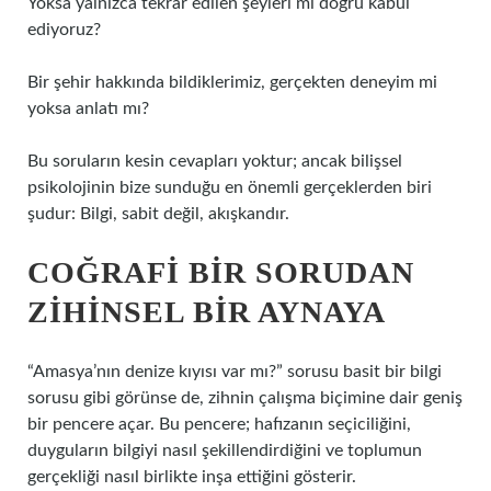
Yoksa yalnızca tekrar edilen şeyleri mi doğru kabul
ediyoruz?
Bir şehir hakkında bildiklerimiz, gerçekten deneyim mi
yoksa anlatı mı?
Bu soruların kesin cevapları yoktur; ancak bilişsel
psikolojinin bize sunduğu en önemli gerçeklerden biri
şudur: Bilgi, sabit değil, akışkandır.
COĞRAFI BIR SORUDAN
ZIHINSEL BIR AYNAYA
“Amasya’nın denize kıyısı var mı?” sorusu basit bir bilgi
sorusu gibi görünse de, zihnin çalışma biçimine dair geniş
bir pencere açar. Bu pencere; hafızanın seçiciliğini,
duyguların bilgiyi nasıl şekillendirdiğini ve toplumun
gerçekliği nasıl birlikte inşa ettiğini gösterir.