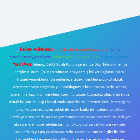
giriş
Reklam ve İletişim:
E-mail:
backlinkpaneli@gmail.com
Teams:
forumhizmeti@gmail.com
Whatsapp: 0262 606 0 726
Telegram: @karabul
Yasal Uyarı:
Sitemiz, 5651 Sayılı Kanun gereğince Bilgi Teknolojileri ve
İletişim Kurumu (BTK) tarafından onaylanmış bir Yer Sağlayıcı olarak
hizmet vermektedir. Bu nedenle, sitedeki içerikleri proaktif olarak
denetleme veya araştırma yükümlülüğümüz bulunmamaktadır. Ancak,
üyelerimiz yazdıkları içeriklerin sorumluluğunu taşımakta olup, siteye üye
olarak bu sorumluluğu kabul etmiş sayılırlar. Bu internet sitesi, herhangi bir
marka, kurum veya şahıs şirketi ile hiçbir bağlantısı bulunmamaktadır.
Sitede yalnızca kendi hazırladığımız makaleler paylaşılmaktadır. Burada yer
alan içerikler haber niteliği taşımamakta olup, gerçek kurum ve kişiler
hakkında paylaşım yapılmamaktadır. Gerçek kurum ve kişiler ile isim
benzerlikleri tamamen tesadüfidir. Sitemiz, kar amacı gütmeyen ve