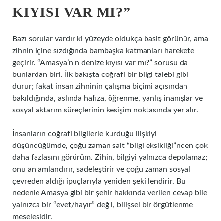
KIYISI VAR MI?”
Bazı sorular vardır ki yüzeyde oldukça basit görünür, ama
zihnin içine sızdığında bambaşka katmanları harekete
geçirir. “Amasya’nın denize kıyısı var mı?” sorusu da
bunlardan biri. İlk bakışta coğrafi bir bilgi talebi gibi
durur; fakat insan zihninin çalışma biçimi açısından
bakıldığında, aslında hafıza, öğrenme, yanlış inanışlar ve
sosyal aktarım süreçlerinin kesişim noktasında yer alır.
İnsanların coğrafi bilgilerle kurduğu ilişkiyi
düşündüğümde, çoğu zaman salt “bilgi eksikliği”nden çok
daha fazlasını görürüm. Zihin, bilgiyi yalnızca depolamaz;
onu anlamlandırır, sadeleştirir ve çoğu zaman sosyal
çevreden aldığı ipuçlarıyla yeniden şekillendirir. Bu
nedenle Amasya gibi bir şehir hakkında verilen cevap bile
yalnızca bir “evet/hayır” değil, bilişsel bir örgütlenme
meselesidir.