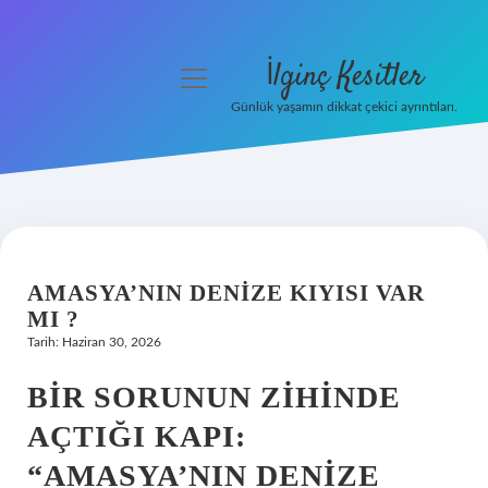
İlginç Kesitler
menüyü
aç
Günlük yaşamın dikkat çekici ayrıntıları.
Anasayfa
Gizlilik Politikası
Yasal Uyarı
AMASYA’NIN DENIZE KIYISI VAR
Hakkımızda
MI ?
Tarih: Haziran 30, 2026
BIR SORUNUN ZIHINDE
AÇTIĞI KAPI:
“AMASYA’NIN DENIZE