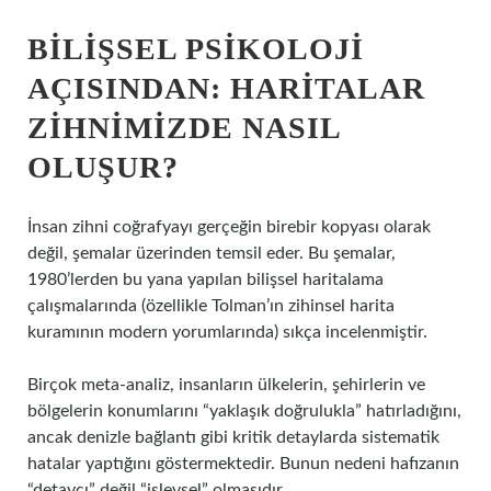
BILIŞSEL PSIKOLOJI
AÇISINDAN: HARITALAR
ZIHNIMIZDE NASIL
OLUŞUR?
İnsan zihni coğrafyayı gerçeğin birebir kopyası olarak
değil, şemalar üzerinden temsil eder. Bu şemalar,
1980’lerden bu yana yapılan bilişsel haritalama
çalışmalarında (özellikle Tolman’ın zihinsel harita
kuramının modern yorumlarında) sıkça incelenmiştir.
Birçok meta-analiz, insanların ülkelerin, şehirlerin ve
bölgelerin konumlarını “yaklaşık doğrulukla” hatırladığını,
ancak denizle bağlantı gibi kritik detaylarda sistematik
hatalar yaptığını göstermektedir. Bunun nedeni hafızanın
“detaycı” değil “işlevsel” olmasıdır.