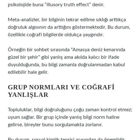
psikolojide buna “illusory truth effect” denir.
Meta-analizler, bir bilginin tekrar edilme sıklığı arttıkça
doğruluk algısının da arttığını göstermektedir. Bu durum,
özellikle coğrafi bilgilerde oldukça yaygındır.
Örneğin bir sohbet sırasında “Amasya deniz kenarında
güzel bir şehir” gibi yanlış ama akılda kalıcı bir ifade
duyulduğunda, bu bilgi zamanla doğrulanmadan kabul
edilebilir hale gelir.
GRUP NORMLARI VE COĞRAFI
YANLIŞLAR
Topluluklar, bilgi doğruluğunu çoğu zaman kontrol etmez;
uyum sağlar. Bir grup içinde yanlış bilgi norm haline
gelirse, bireyler bunu sorgulamakta zorlanır.
Bu durum, sosyal kimlik teorisi açısından da önemlidir.