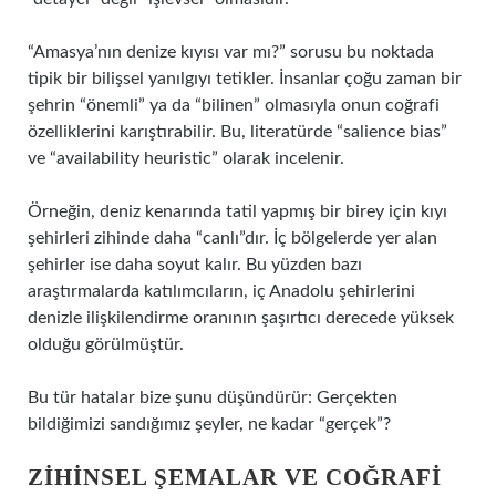
“Amasya’nın denize kıyısı var mı?” sorusu bu noktada
tipik bir bilişsel yanılgıyı tetikler. İnsanlar çoğu zaman bir
şehrin “önemli” ya da “bilinen” olmasıyla onun coğrafi
özelliklerini karıştırabilir. Bu, literatürde “salience bias”
ve “availability heuristic” olarak incelenir.
Örneğin, deniz kenarında tatil yapmış bir birey için kıyı
şehirleri zihinde daha “canlı”dır. İç bölgelerde yer alan
şehirler ise daha soyut kalır. Bu yüzden bazı
araştırmalarda katılımcıların, iç Anadolu şehirlerini
denizle ilişkilendirme oranının şaşırtıcı derecede yüksek
olduğu görülmüştür.
Bu tür hatalar bize şunu düşündürür: Gerçekten
bildiğimizi sandığımız şeyler, ne kadar “gerçek”?
ZIHINSEL ŞEMALAR VE COĞRAFI