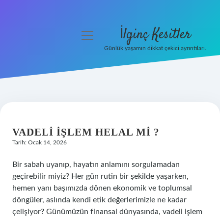
İlginç Kesitler
menüyü
aç
Günlük yaşamın dikkat çekici ayrıntıları.
Anasayfa
Gizlilik Politikası
Yasal Uyarı
VADELI IŞLEM HELAL MI ?
Hakkımızda
Tarih: Ocak 14, 2026
Bir sabah uyanıp, hayatın anlamını sorgulamadan
geçirebilir miyiz? Her gün rutin bir şekilde yaşarken,
hemen yanı başımızda dönen ekonomik ve toplumsal
döngüler, aslında kendi etik değerlerimizle ne kadar
çelişiyor? Günümüzün finansal dünyasında, vadeli işlem