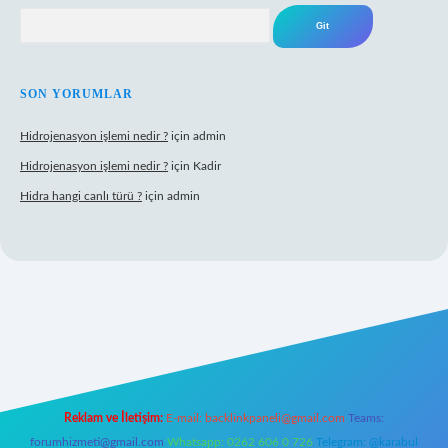
Arama
SON YORUMLAR
Hidrojenasyon işlemi nedir ?
için
admin
Hidrojenasyon işlemi nedir ?
için
Kadir
Hidra hangi canlı türü ?
için
admin
lbet giriş
Reklam ve İletişim:
E-mail:
backlinkpaneli@gmail.com
Teams:
forumhizmeti@gmail.com
Whatsapp: 0262 606 0 726
Telegram: @karabul