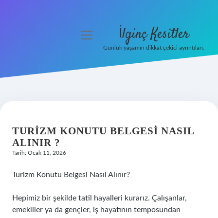
İlginç Kesitler
menüyü
aç
Günlük yaşamın dikkat çekici ayrıntıları.
Anasayfa
Gizlilik Politikası
Yasal Uyarı
TURIZM KONUTU BELGESI NASIL
Hakkımızda
ALINIR ?
Tarih: Ocak 11, 2026
Turizm Konutu Belgesi Nasıl Alınır?
Hepimiz bir şekilde tatil hayalleri kurarız. Çalışanlar,
emekliler ya da gençler, iş hayatının temposundan