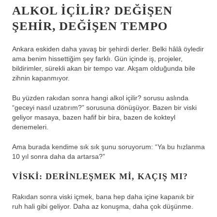
ALKOL IÇILIR? DEĞIŞEN
ŞEHIR, DEĞIŞEN TEMPO
Ankara eskiden daha yavaş bir şehirdi derler. Belki hâlâ öyledir
ama benim hissettiğim şey farklı. Gün içinde iş, projeler,
bildirimler, sürekli akan bir tempo var. Akşam olduğunda bile
zihnin kapanmıyor.
Bu yüzden rakıdan sonra hangi alkol içilir? sorusu aslında
“geceyi nasıl uzatırım?” sorusuna dönüşüyor. Bazen bir viski
geliyor masaya, bazen hafif bir bira, bazen de kokteyl
denemeleri.
Ama burada kendime sık sık şunu soruyorum: “Ya bu hızlanma
10 yıl sonra daha da artarsa?”
VISKI: DERINLEŞMEK MI, KAÇIŞ MI?
Rakıdan sonra viski içmek, bana hep daha içine kapanık bir
ruh hali gibi geliyor. Daha az konuşma, daha çok düşünme.