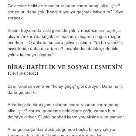
Gelecekte belki de insanlar rakıdan sonra hangi alkol içilir?
sorusunu daha çok “hangi duyguya geçmek istiyorum?” diye
soracak.
Benim hayatımda viski genelde yalnız düşüncelerin eşlikçisi
oluyor. Ankara’da küçük bir masada, dışarıda soğuk rüzgar
eserken… O anlarda şu soru geliyor aklıma: “Ya bu yalnızlık
hissi ileride daha da artarsa? İnsanlar kalabalık içinde bile
yalnız kalmaya alışırsa?”
BIRA: HAFIFLIK VE SOSYALLEŞMENIN
GELECEĞI
Bira, rakıdan sonra en “kolay geçiş” gibi duruyor. Daha hafif,
daha gündelik.
Arkadaşlarla bir akşam rakıdan sonra rakıdan sonra hangi
alkol içilir? sorusu gündeme geldiğinde çoğu zaman bira
devreye giriyor. Çünkü sohbeti kesmiyor, aksine yumuşatıyor.
Ama geleceğe dair düşündüğümde başka bir şey çıkıyor
karşıma: Belki de 5-10 yıl sonra insanlar daha kısa