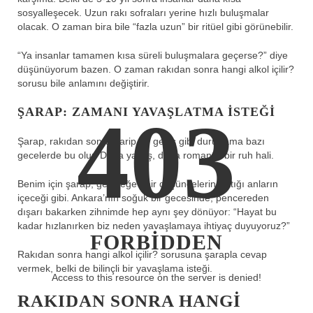
sosyalleşecek. Uzun rakı sofraları yerine hızlı buluşmalar
olacak. O zaman bira bile “fazla uzun” bir ritüel gibi görünebilir.
“Ya insanlar tamamen kısa süreli buluşmalara geçerse?” diye
düşünüyorum bazen. O zaman rakıdan sonra hangi alkol içilir?
sorusu bile anlamını değiştirir.
403
ŞARAP: ZAMANI YAVAŞLATMA ISTEĞI
Şarap, rakıdan sonra garip bir geçiş gibi durur ama bazı
gecelerde bu olur. Daha yavaş, daha romantik bir ruh hali.
Benim için şarap, geleceğe dair düşüncelerin arttığı anların
içeceği gibi. Ankara’nın soğuk bir gecesinde, pencereden
dışarı bakarken zihnimde hep aynı şey dönüyor: “Hayat bu
kadar hızlanırken biz neden yavaşlamaya ihtiyaç duyuyoruz?”
FORBIDDEN
Rakıdan sonra hangi alkol içilir? sorusuna şarapla cevap
vermek, belki de bilinçli bir yavaşlama isteği.
Access to this resource on the server is denied!
RAKIDAN SONRA HANGI