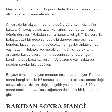
Merhaba Kiru okurları! Bugün sizlerle “Rakıdan sonra hangi
alkol içilir” konusunu ele alacağız.
Ankara’da bir akşamın sonuna doğru yürürken, Kızılay’ın
kalabalığı yavaş yavaş azalırken zihnimde hep aynı soru
dönüp duruyor: “Rakıdan sonra hangi alkol içilir?” Bu soru ilk
bakışta basit bir gece sohbeti gibi duruyor ama aslında
benden, bizden ve hatta gelecekten bir şeyler anlatıyor. 28
yaşındayım. Teknolojiye meraklıyım, gün içinde ekranlar
arasında kayboluyorum ama gecenin sonunda en çok
kendimle baş başa kalıyorum. Ve bazen o yalnızlıkta en
sıradan sorular bile büyüyor.
Bu yazı biraz o büyüyen sorunun etrafında dönüyor. Rakıdan
sonra hangi alkol içilir? sorusu, sadece bir içki sıralaması değil;
sosyal alışkanlıkların, değişen şehir yaşamının ve 5-10 yıl
sonra nasıl bir hayat kuracağımızın da küçük bir izdüşümü
gibi.
RAKIDAN SONRA HANGI