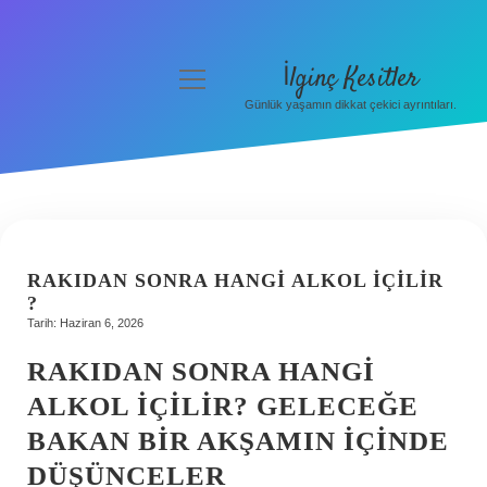
İlginç Kesitler
menüyü
aç
Günlük yaşamın dikkat çekici ayrıntıları.
Anasayfa
Gizlilik Politikası
Yasal Uyarı
Hakkımızda
RAKIDAN SONRA HANGI ALKOL IÇILIR
?
Tarih: Haziran 6, 2026
RAKIDAN SONRA HANGI
ALKOL IÇILIR? GELECEĞE
BAKAN BIR AKŞAMIN IÇINDE
DÜŞÜNCELER