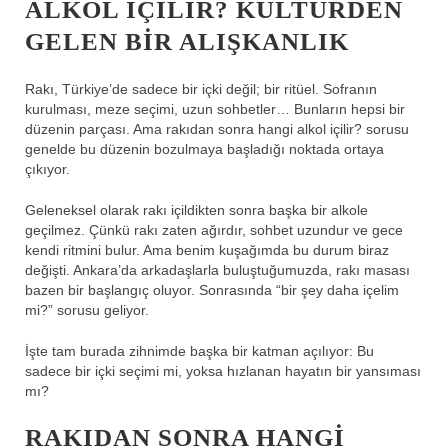
ALKOL IÇILIR? KÜLTÜRDEN
GELEN BIR ALIŞKANLIK
Rakı, Türkiye’de sadece bir içki değil; bir ritüel. Sofranın
kurulması, meze seçimi, uzun sohbetler… Bunların hepsi bir
düzenin parçası. Ama rakıdan sonra hangi alkol içilir? sorusu
genelde bu düzenin bozulmaya başladığı noktada ortaya
çıkıyor.
Geleneksel olarak rakı içildikten sonra başka bir alkole
geçilmez. Çünkü rakı zaten ağırdır, sohbet uzundur ve gece
kendi ritmini bulur. Ama benim kuşağımda bu durum biraz
değişti. Ankara’da arkadaşlarla buluştuğumuzda, rakı masası
bazen bir başlangıç oluyor. Sonrasında “bir şey daha içelim
mi?” sorusu geliyor.
İşte tam burada zihnimde başka bir katman açılıyor: Bu
sadece bir içki seçimi mi, yoksa hızlanan hayatın bir yansıması
mı?
RAKIDAN SONRA HANGI