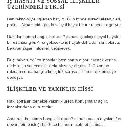
İŞ HAYATI VE SOSYAL ILIŞKILER
ÜZERINDEKI ETKISI
Ben teknolojiyle ilgilenen biriyim. Gün içinde sürekli ekran, veri,
proje… Akşam olduğunda sosyal hayat bir tür reset gibi geliyor.
Rakıdan sonra hangi alkol içilir? sorusu iş çıkışı sosyal hayatın
bir uzantısı gibi. Ama gelecekte iş hayatı daha da hibrit olursa,
belki bu akşam ritüelleri değişecek.
Düşünüyorum: “Ya insanlar işten sonra dışarı çıkmak yerine
evde kalıp sadece dijital olarak sosyalleşirse?” O zaman
rakıdan sonra hangi alkol içilir? sorusu bile nostaljik bir şeye
dönüşür.
İLIŞKILER VE YAKINLIK HISSI
Rakı sofraları genelde yakınlık üretir. Konuşmalar açılır,
insanlar daha dürüst olur.
Ama rakıdan sonra hangi alkol içilir? sorusu bazen o yakınlığın
devam etme isteğidir. Gece bitmesin, sohbet bitmesin…