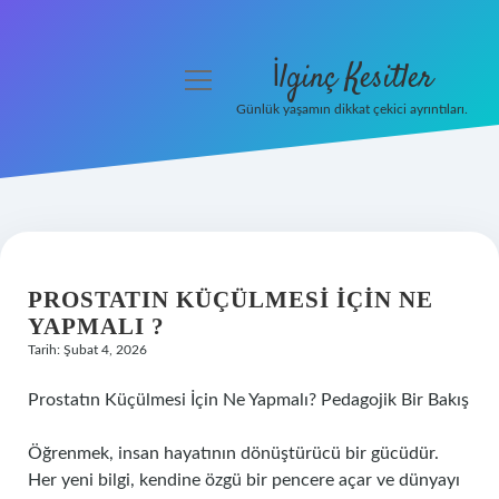
İlginç Kesitler
menüyü
aç
Günlük yaşamın dikkat çekici ayrıntıları.
Anasayfa
Gizlilik Politikası
Yasal Uyarı
PROSTATIN KÜÇÜLMESI IÇIN NE
Hakkımızda
YAPMALI ?
Tarih: Şubat 4, 2026
Prostatın Küçülmesi İçin Ne Yapmalı? Pedagojik Bir Bakış
Öğrenmek, insan hayatının dönüştürücü bir gücüdür.
Her yeni bilgi, kendine özgü bir pencere açar ve dünyayı