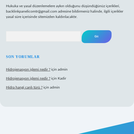
Hukuka ve yasal düzenlemelere aykırı olduğunu düşündüğünüz içerikleri,
backlinkpanelicomtr@gmail.com
adresine bildirmeniz halinde, ilgili içerikler
yasal süre içerisinde sitemizden kaldırılacaktır.
Arama
SON YORUMLAR
Hidrojenasyon işlemi nedir ?
için
admin
Hidrojenasyon işlemi nedir ?
için
Kadir
Hidra hangi canlı türü ?
için
admin
lbet giriş