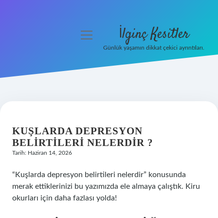
İlginç Kesitler
menüyü
aç
Günlük yaşamın dikkat çekici ayrıntıları.
Anasayfa
Gizlilik Politikası
Yasal Uyarı
KUŞLARDA DEPRESYON
Hakkımızda
BELIRTILERI NELERDIR ?
Tarih: Haziran 14, 2026
“Kuşlarda depresyon belirtileri nelerdir” konusunda
merak ettiklerinizi bu yazımızda ele almaya çalıştık. Kiru
okurları için daha fazlası yolda!