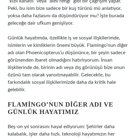
“kızıl kanatlı” veya “alev rengi” gibi bir çağrışım yapar.
Peki, bu isim bize sadece bir kuş türünü mü anlatıyor,
yoksa daha fazlasını da düşündürüyor mu? İşte burada
geleceğe dair ufkum genişliyor.
Günlük hayatımda, özellikle iş ve sosyal ilişkilerimde,
isimlerin ve kimliklerin önemi büyük. Flamingo’nun diğer
adı olan Phoenicopterus’u düşününce, bir şeyin sadece
görünenden ibaret olmadığını hatırlıyorum. İnsan
ilişkilerinde de, birinin adı veya dış görünüşü bize onun
özünü tam olarak yansıtmayabilir. Gelecekte, bu
farkındalık sosyal ilişkilerimizde daha da kritik hale
gelebilir.
FLAMINGO’NUN DIĞER ADI VE
GÜNLÜK HAYATIMIZ
Beş-on yıl sonrasını hayal ediyorum: Şehirler daha
kalabalık, işler daha hızlı, teknoloji hayatımızın her