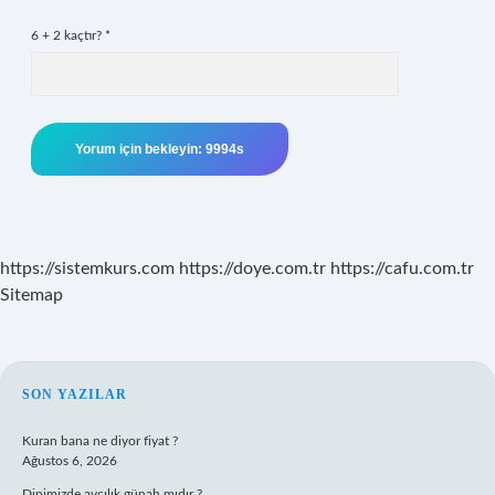
6 + 2 kaçtır?
*
https://sistemkurs.com
https://doye.com.tr
https://cafu.com.tr
Sitemap
SIDEBAR
SON YAZILAR
Kuran bana ne diyor fiyat ?
Ağustos 6, 2026
Dinimizde avcılık günah mıdır ?