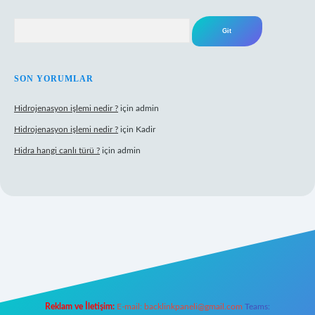
Arama
SON YORUMLAR
Hidrojenasyon işlemi nedir ?
için
admin
Hidrojenasyon işlemi nedir ?
için
Kadir
Hidra hangi canlı türü ?
için
admin
ş
Reklam ve İletişim:
E-mail:
backlinkpaneli@gmail.com
Teams: