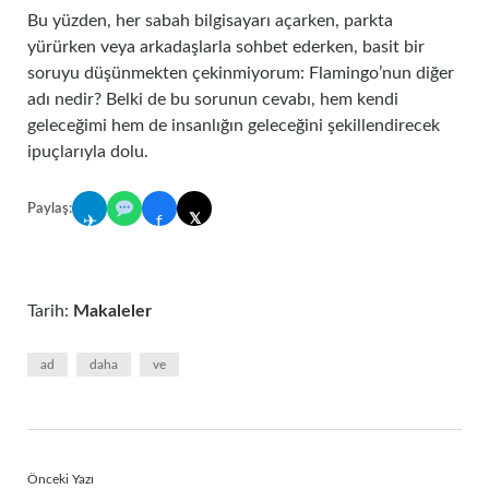
Bu yüzden, her sabah bilgisayarı açarken, parkta
yürürken veya arkadaşlarla sohbet ederken, basit bir
soruyu düşünmekten çekinmiyorum: Flamingo’nun diğer
adı nedir? Belki de bu sorunun cevabı, hem kendi
geleceğimi hem de insanlığın geleceğini şekillendirecek
ipuçlarıyla dolu.
Paylaş:
𝕏
✈
f
Tarih:
Makaleler
ad
daha
ve
Önceki Yazı