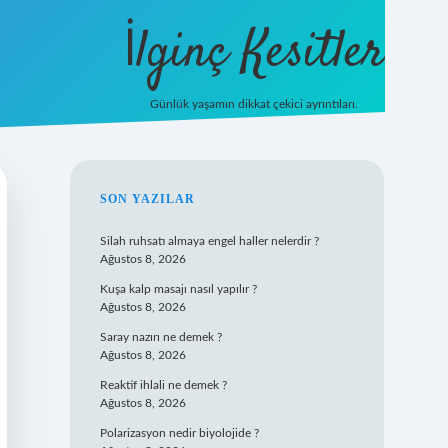
İlginç Kesitler
Günlük yaşamın dikkat çekici ayrıntıları.
ilbet giriş
SIDEBAR
SON YAZILAR
Silah ruhsatı almaya engel haller nelerdir ?
Ağustos 8, 2026
Kuşa kalp masajı nasıl yapılır ?
Ağustos 8, 2026
Saray nazırı ne demek ?
Ağustos 8, 2026
Reaktif ihlali ne demek ?
Ağustos 8, 2026
Polarizasyon nedir biyolojide ?