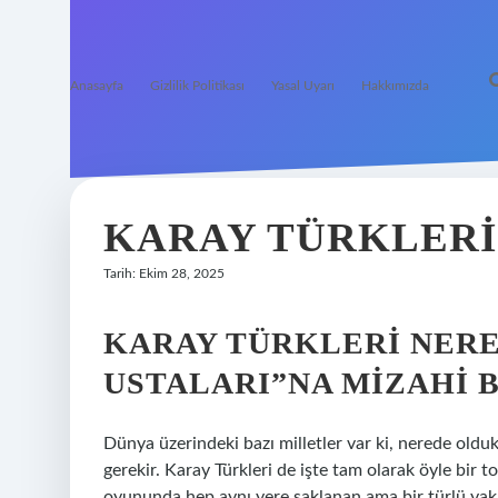
Anasayfa
Gizlilik Politikası
Yasal Uyarı
Hakkımızda
KARAY TÜRKLERI
Tarih: Ekim 28, 2025
KARAY TÜRKLERI NERE
USTALARI”NA MIZAHI B
Dünya üzerindeki bazı milletler var ki, nerede oldukl
gerekir. Karay Türkleri de işte tam olarak öyle bir
oyununda hep aynı yere saklanan ama bir türlü yaka