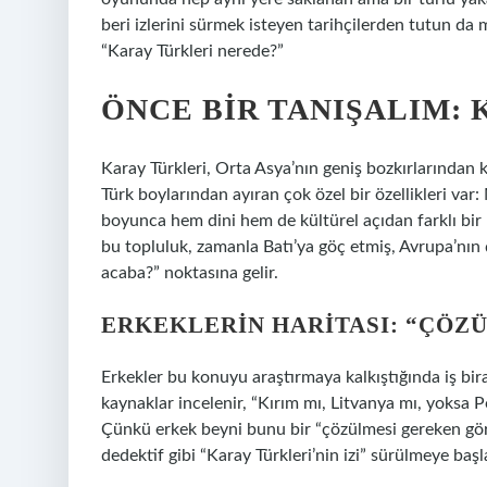
beri izlerini sürmek isteyen tarihçilerden tutun da 
“Karay Türkleri nerede?”
ÖNCE BIR TANIŞALIM: 
Karay Türkleri, Orta Asya’nın geniş bozkırlarından k
Türk boylarından ayıran çok özel bir özellikleri var
boyunca hem dini hem de kültürel açıdan farklı bir
bu topluluk, zamanla Batı’ya göç etmiş, Avrupa’nın çe
acaba?” noktasına gelir.
ERKEKLERIN HARITASI: “ÇÖZ
Erkekler bu konuyu araştırmaya kalkıştığında iş bir
kaynaklar incelenir, “Kırım mı, Litvanya mı, yoksa P
Çünkü erkek beyni bunu bir “çözülmesi gereken göre
dedektif gibi “Karay Türkleri’nin izi” sürülmeye başl