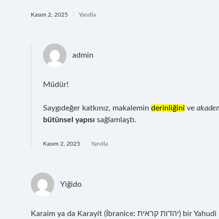
Kasım 2, 2025
Yanıtla
admin
Müdür!
Saygıdeğer katkınız, makalemin
derinliğini
ve
akadem
bütünsel yapısı
sağlamlaştı.
Kasım 2, 2025
Yanıtla
Yiğido
Karaim ya da Karayit (İbranice: יהדות קראית‎‎) bir Yahudi mezhebidir . Karaim terimi İbranice Ba’alei ha-Mikra (yazıtların