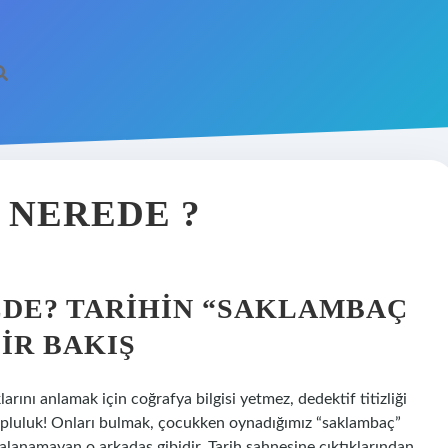
 NEREDE ?
DE? TARIHIN “SAKLAMBAÇ
IR BAKIŞ
arını anlamak için coğrafya bilgisi yetmez, dedektif titizliği
 topluluk! Onları bulmak, çocukken oynadığımız “saklambaç”
lanamayan o arkadaş gibidir. Tarih sahnesine çıktıklarından