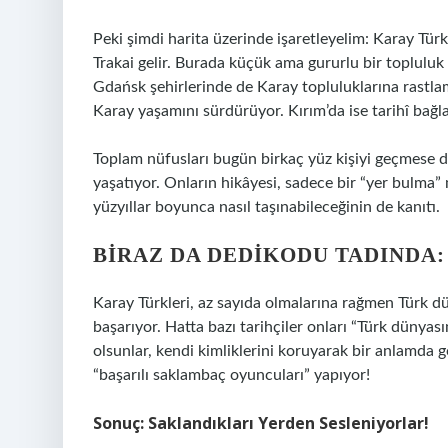
Peki şimdi harita üzerinde işaretleyelim: Karay Tür
Trakai gelir. Burada küçük ama gururlu bir topluluk 
Gdańsk şehirlerinde de Karay topluluklarına rastl
Karay yaşamını sürdürüyor. Kırım’da ise tarihî bağl
Toplam nüfusları bugün birkaç yüz kişiyi geçmese de, 
yaşatıyor. Onların hikâyesi, sadece bir “yer bulma” 
yüzyıllar boyunca nasıl taşınabileceğinin de kanıtı.
BIRAZ DA DEDIKODU TADINDA:
Karay Türkleri, az sayıda olmalarına rağmen Türk d
başarıyor. Hatta bazı tarihçiler onları “Türk dünyas
olsunlar, kendi kimliklerini koruyarak bir anlamda 
“başarılı saklambaç oyuncuları” yapıyor!
Sonuç: Saklandıkları Yerden Sesleniyorlar!