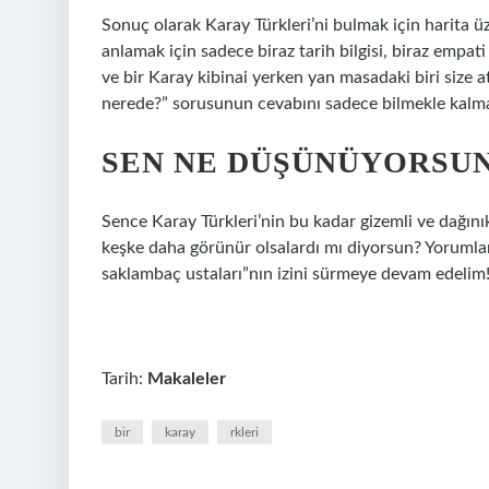
Sonuç olarak Karay Türkleri’ni bulmak için harita ü
anlamak için sadece biraz tarih bilgisi, biraz empati
ve bir Karay kibinai yerken yan masadaki biri size at
nerede?” sorusunun cevabını sadece bilmekle kalmaz
SEN NE DÜŞÜNÜYORSU
Sence Karay Türkleri’nin bu kadar gizemli ve dağını
keşke daha görünür olsalardı mı diyorsun? Yorumlard
saklambaç ustaları”nın izini sürmeye devam edelim
Tarih:
Makaleler
bir
karay
rkleri