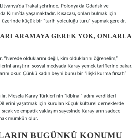
Litvanya’da Trakai şehrinde, Polonya’da Gdańsk ve
 da Kırım’da yaşamaktadır. Kısacası, onları bulmak için
üzerinde küçük bir “tarih yolculuğu turu” yapmak gerekir.
LARI ARAMAYA GEREK YOK, ONLARLA
. “Nerede olduklarını değil, kim olduklarını öğrenelim,”
lerini araştırır, sosyal medyada Karay yemek tariflerine bakar,
arını okur. Çünkü kadın beyni bunu bir “ilişki kurma fırsatı”
lır. Mesela Karay Türkleri’nin “kibinai” adını verdikleri
 Dillerini yaşatmak için kurulan küçük kültürel derneklerde
Bu sıcak ve empatik yaklaşım sayesinde Karayların sadece
lamak mümkün olur.
YLARIN BUGÜNKÜ KONUMU