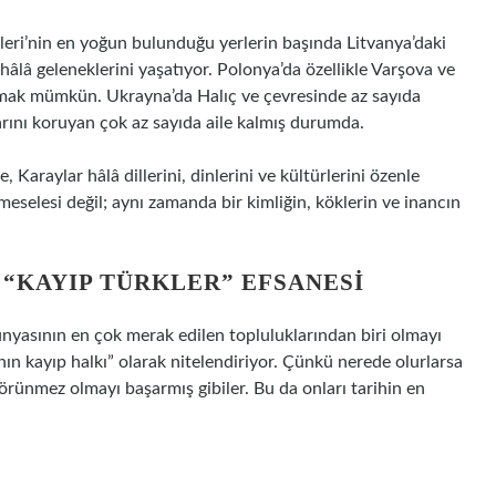
kleri’nin en yoğun bulunduğu yerlerin başında Litvanya’daki
hâlâ geleneklerini yaşatıyor. Polonya’da özellikle Varşova ve
amak mümkün. Ukrayna’da Halıç ve çevresinde az sayıda
arını koruyan çok az sayıda aile kalmış durumda.
Karaylar hâlâ dillerini, dinlerini ve kültürlerini özenle
meselesi değil; aynı zamanda bir kimliğin, köklerin ve inancın
 “KAYIP TÜRKLER” EFSANESI
ünyasının en çok merak edilen topluluklarından biri olmayı
ının kayıp halkı” olarak nitelendiriyor. Çünkü nerede olurlarsa
görünmez olmayı başarmış gibiler. Bu da onları tarihin en