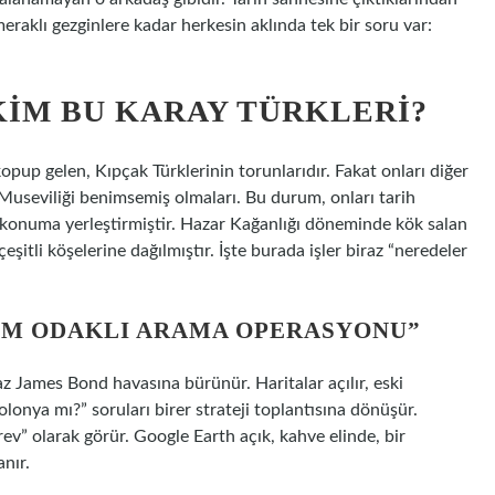
meraklı gezginlere kadar herkesin aklında tek bir soru var:
KIM BU KARAY TÜRKLERI?
opup gelen, Kıpçak Türklerinin torunlarıdır. Fakat onları diğer
: Museviliği benimsemiş olmaları. Bu durum, onları tarih
 konuma yerleştirmiştir. Hazar Kağanlığı döneminde kök salan
şitli köşelerine dağılmıştır. İşte burada işler biraz “neredeler
ÜM ODAKLI ARAMA OPERASYONU”
az James Bond havasına bürünür. Haritalar açılır, eski
olonya mı?” soruları birer strateji toplantısına dönüşür.
v” olarak görür. Google Earth açık, kahve elinde, bir
anır.