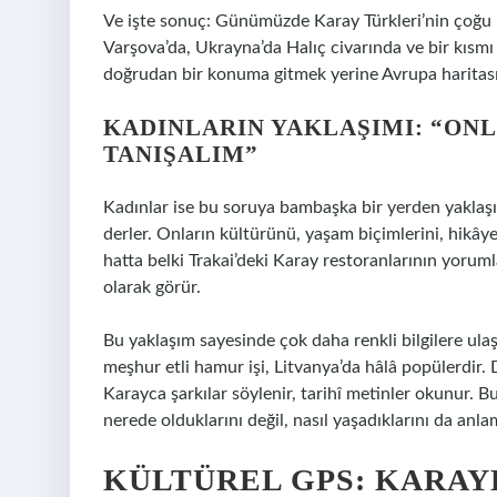
Ve işte sonuç: Günümüzde Karay Türkleri’nin çoğu 
Varşova’da, Ukrayna’da Halıç civarında ve bir kısmı
doğrudan bir konuma gitmek yerine Avrupa haritası 
KADINLARIN YAKLAŞIMI: “ON
TANIŞALIM”
Kadınlar ise bu soruya bambaşka bir yerden yaklaşır
derler. Onların kültürünü, yaşam biçimlerini, hikâye
hatta belki Trakai’deki Karay restoranlarının yoruml
olarak görür.
Bu yaklaşım sayesinde çok daha renkli bilgilere ulaşı
meşhur etli hamur işi, Litvanya’da hâlâ popülerdir.
Karayca şarkılar söylenir, tarihî metinler okunur. 
nerede olduklarını değil, nasıl yaşadıklarını da an
KÜLTÜREL GPS: KARA