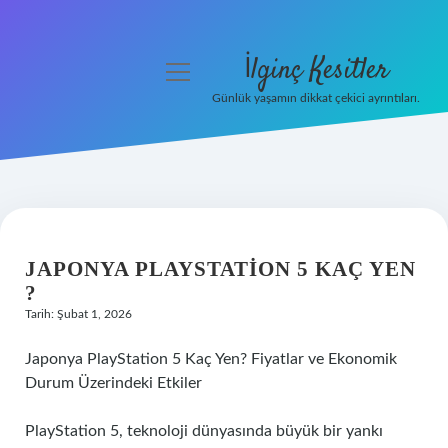
İlginç Kesitler
menüyü
aç
Günlük yaşamın dikkat çekici ayrıntıları.
Anasayfa
Gizlilik Politikası
Yasal Uyarı
JAPONYA PLAYSTATION 5 KAÇ YEN
Hakkımızda
?
Tarih: Şubat 1, 2026
Japonya PlayStation 5 Kaç Yen? Fiyatlar ve Ekonomik
Durum Üzerindeki Etkiler
PlayStation 5, teknoloji dünyasında büyük bir yankı