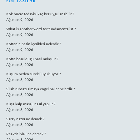
SIDEBAR
SON YAZILAR
Kök hücre tedavisi kaç kez uygulanabilir ?
Ağustos 9, 2026
What is another word for fundamentalist ?
Ağustos 9, 2026
Köftenin besin içerikleri nelerdir ?
Ağustos 9, 2026
Köfte bozulduğu nasıl anlaşılır ?
Ağustos 8, 2026
Kuşum neden sürekli uyukluyor ?
Ağustos 8, 2026
Silah ruhsatı almaya engel haller nelerdir ?
Ağustos 8, 2026
Kuşa kalp masajı nasıl yapılır ?
Ağustos 8, 2026
Saray nazırı ne demek ?
Ağustos 8, 2026
Reaktif ihlali ne demek ?
Ağustos 8, 2026