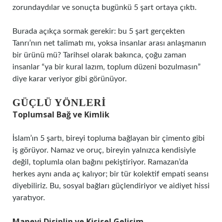
zorundaydılar ve sonuçta bugünkü 5 şart ortaya çıktı.
Burada açıkça sormak gerekir: bu 5 şart gerçekten
Tanrı’nın net talimatı mı, yoksa insanlar arası anlaşmanın
bir ürünü mü? Tarihsel olarak bakınca, çoğu zaman
insanlar “ya bir kural lazım, toplum düzeni bozulmasın”
diye karar veriyor gibi görünüyor.
GÜÇLÜ YÖNLERI
Toplumsal Bağ ve Kimlik
İslam’ın 5 şartı, bireyi topluma bağlayan bir çimento gibi
iş görüyor. Namaz ve oruç, bireyin yalnızca kendisiyle
değil, toplumla olan bağını pekiştiriyor. Ramazan’da
herkes aynı anda aç kalıyor; bir tür kolektif empati seansı
diyebiliriz. Bu, sosyal bağları güçlendiriyor ve aidiyet hissi
yaratıyor.
Manevi Disiplin ve Kişisel Gelişim