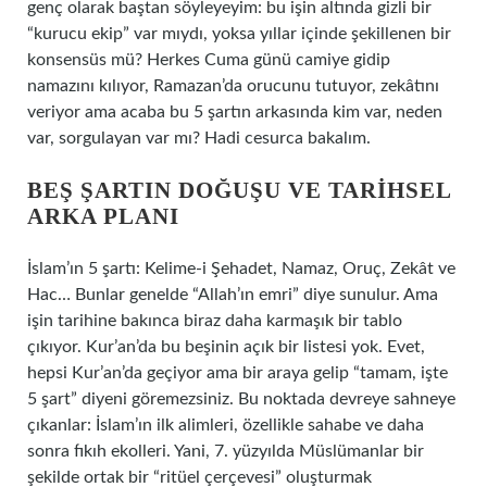
genç olarak baştan söyleyeyim: bu işin altında gizli bir
“kurucu ekip” var mıydı, yoksa yıllar içinde şekillenen bir
konsensüs mü? Herkes Cuma günü camiye gidip
namazını kılıyor, Ramazan’da orucunu tutuyor, zekâtını
veriyor ama acaba bu 5 şartın arkasında kim var, neden
var, sorgulayan var mı? Hadi cesurca bakalım.
BEŞ ŞARTIN DOĞUŞU VE TARIHSEL
ARKA PLANI
İslam’ın 5 şartı: Kelime-i Şehadet, Namaz, Oruç, Zekât ve
Hac… Bunlar genelde “Allah’ın emri” diye sunulur. Ama
işin tarihine bakınca biraz daha karmaşık bir tablo
çıkıyor. Kur’an’da bu beşinin açık bir listesi yok. Evet,
hepsi Kur’an’da geçiyor ama bir araya gelip “tamam, işte
5 şart” diyeni göremezsiniz. Bu noktada devreye sahneye
çıkanlar: İslam’ın ilk alimleri, özellikle sahabe ve daha
sonra fıkıh ekolleri. Yani, 7. yüzyılda Müslümanlar bir
şekilde ortak bir “ritüel çerçevesi” oluşturmak