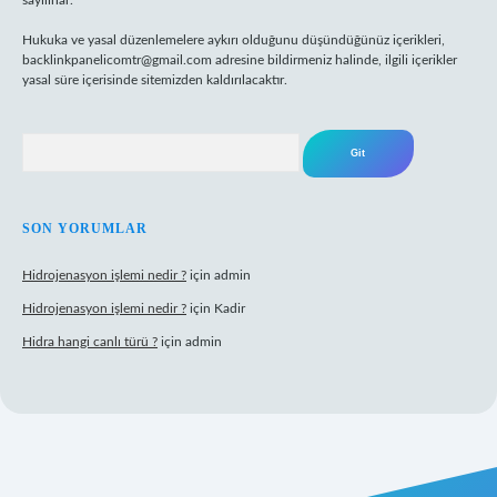
sayılırlar.
Hukuka ve yasal düzenlemelere aykırı olduğunu düşündüğünüz içerikleri,
backlinkpanelicomtr@gmail.com
adresine bildirmeniz halinde, ilgili içerikler
yasal süre içerisinde sitemizden kaldırılacaktır.
Arama
SON YORUMLAR
Hidrojenasyon işlemi nedir ?
için
admin
Hidrojenasyon işlemi nedir ?
için
Kadir
Hidra hangi canlı türü ?
için
admin
lbet giriş