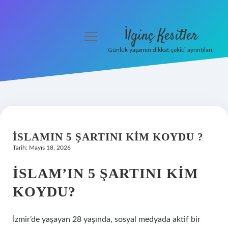
İlginç Kesitler
menüyü
aç
Günlük yaşamın dikkat çekici ayrıntıları.
Anasayfa
Gizlilik Politikası
Yasal Uyarı
İSLAMIN 5 ŞARTINI KIM KOYDU ?
Hakkımızda
Tarih: Mayıs 18, 2026
İSLAM’IN 5 ŞARTINI KIM
KOYDU?
İzmir’de yaşayan 28 yaşında, sosyal medyada aktif bir