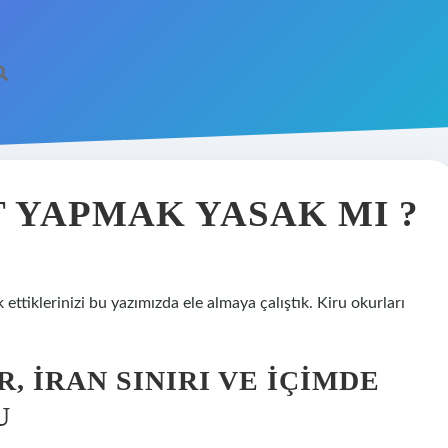
T YAPMAK YASAK MI ?
ttiklerinizi bu yazımızda ele almaya çalıştık. Kiru okurları
, İRAN SINIRI VE İÇIMDE
U