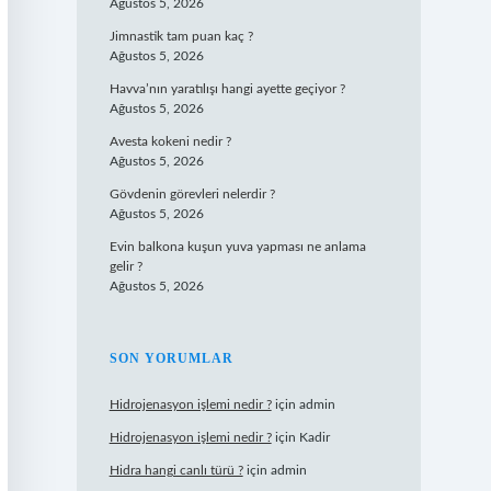
Ağustos 5, 2026
Jimnastik tam puan kaç ?
Ağustos 5, 2026
Havva’nın yaratılışı hangi ayette geçiyor ?
Ağustos 5, 2026
Avesta kokeni nedir ?
Ağustos 5, 2026
Gövdenin görevleri nelerdir ?
Ağustos 5, 2026
Evin balkona kuşun yuva yapması ne anlama
gelir ?
Ağustos 5, 2026
SON YORUMLAR
Hidrojenasyon işlemi nedir ?
için
admin
Hidrojenasyon işlemi nedir ?
için
Kadir
Hidra hangi canlı türü ?
için
admin