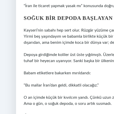
“İran ile ticaret yapmak yasak mı” konusunda doğru b
SOĞUK BIR DEPODA BAŞLAYAN
Kayseri’nin sabahı hep sert olur. Rüzgâr yüzüme ça
Yirmi beş yaşındayım ve babamla birlikte küçük bir 
dışarıdan, ama benim içimde koca bir dünya var; d
Depoya girdiğimde koliler üst üste yığılmıştı. Üzer
tuhaf bir heyecan uyanıyor. Sanki başka bir ülkenin k
Babam etiketlere bakarken mırıldandı:
“Bu mallar İran’dan geldi, dikkatli olacağız.”
O an içimde küçük bir kıvılcım yandı. Çünkü uzun 
Ama o gün, o soğuk depoda, o soru artık susmadı.