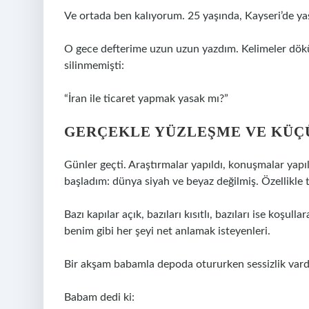
Ve ortada ben kalıyorum. 25 yaşında, Kayseri’de yaşa
O gece defterime uzun uzun yazdım. Kelimeler dökül
silinmemişti:
“İran ile ticaret yapmak yasak mı?”
GERÇEKLE YÜZLEŞME VE KÜÇ
Günler geçti. Araştırmalar yapıldı, konuşmalar yapı
başladım: dünya siyah ve beyaz değilmiş. Özellikle t
Bazı kapılar açık, bazıları kısıtlı, bazıları ise koş
benim gibi her şeyi net anlamak isteyenleri.
Bir akşam babamla depoda otururken sessizlik vardı.
Babam dedi ki: