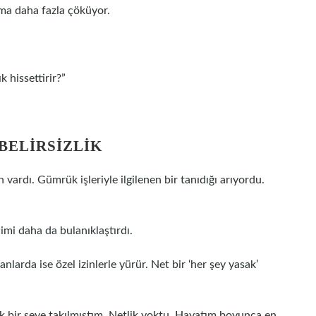
ıma daha fazla çöküyor.
 hissettirir?”
BELIRSIZLIK
vardı. Gümrük işleriyle ilgilenen bir tanıdığı arıyordu.
çimi daha da bulanıklaştırdı.
nlarda ise özel izinlerle yürür. Net bir ‘her şey yasak’
k bir şeye takılmıştım. Netlik yoktu. Hayatım boyunca en