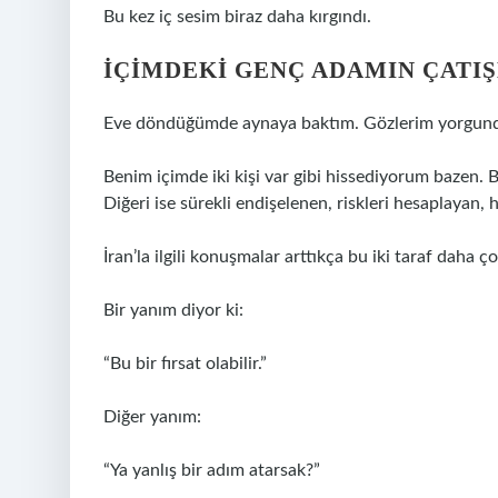
Bu kez iç sesim biraz daha kırgındı.
İÇIMDEKI GENÇ ADAMIN ÇATI
Eve döndüğümde aynaya baktım. Gözlerim yorgundu. 
Benim içimde iki kişi var gibi hissediyorum bazen. B
Diğeri ise sürekli endişelenen, riskleri hesaplayan, 
İran’la ilgili konuşmalar arttıkça bu iki taraf daha ç
Bir yanım diyor ki:
“Bu bir fırsat olabilir.”
Diğer yanım:
“Ya yanlış bir adım atarsak?”