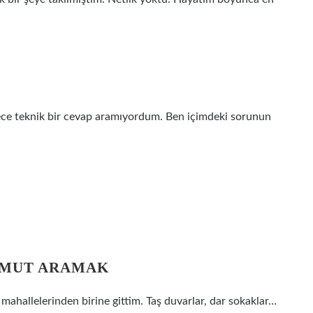
ece teknik bir cevap aramıyordum. Ben içimdeki sorunun
 UMUT ARAMAK
ahallelerinden birine gittim. Taş duvarlar, dar sokaklar…