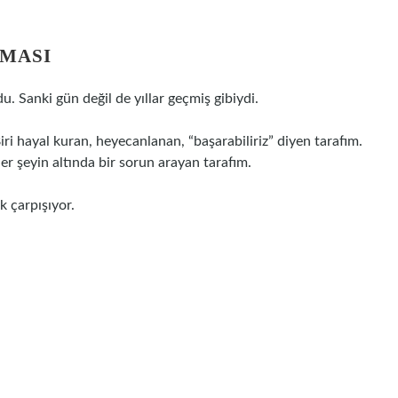
ŞMASI
Sanki gün değil de yıllar geçmiş gibiydi.
iri hayal kuran, heyecanlanan, “başarabiliriz” diyen tarafım.
her şeyin altında bir sorun arayan tarafım.
ok çarpışıyor.