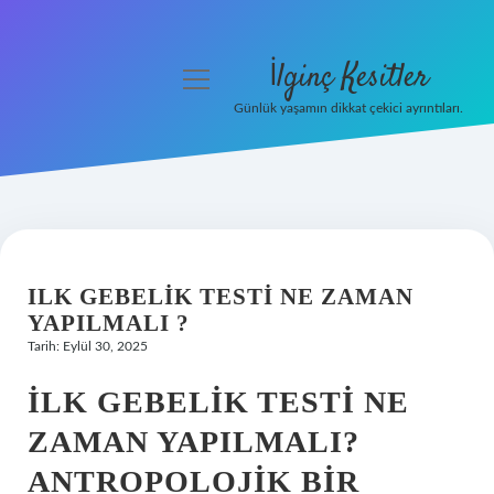
İlginç Kesitler
menüyü
aç
Günlük yaşamın dikkat çekici ayrıntıları.
Anasayfa
Gizlilik Politikası
Yasal Uyarı
ILK GEBELIK TESTI NE ZAMAN
Hakkımızda
YAPILMALI ?
Tarih: Eylül 30, 2025
İLK GEBELIK TESTI NE
ZAMAN YAPILMALI?
ANTROPOLOJIK BIR