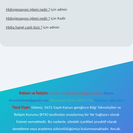
Hidrojenasyon işlemi nedir ?
için
admin
Hidrojenasyon işlemi nedir ?
için
Kadir
Hidra hangi canlı türü ?
için
admin
et giriş
Reklam ve İletişim:
E-mail:
backlinkpaneli@gmail.com
Teams:
forumhizmeti@gmail.com
Whatsapp: 0262 606 0 726
Telegram: @karabul
Yasal Uyarı:
Sitemiz, 5651 Sayılı Kanun gereğince Bilgi Teknolojileri ve
İletişim Kurumu (BTK) tarafından onaylanmış bir Yer Sağlayıcı olarak
hizmet vermektedir. Bu nedenle, sitedeki içerikleri proaktif olarak
denetleme veya araştırma yükümlülüğümüz bulunmamaktadır. Ancak,