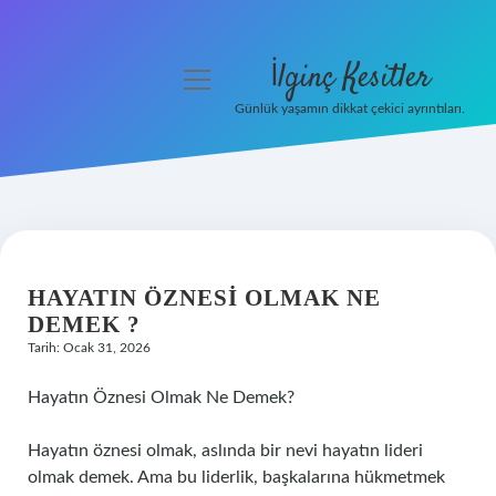
İlginç Kesitler
menüyü
aç
Günlük yaşamın dikkat çekici ayrıntıları.
Anasayfa
Gizlilik Politikası
Yasal Uyarı
HAYATIN ÖZNESI OLMAK NE
Hakkımızda
DEMEK ?
Tarih: Ocak 31, 2026
Hayatın Öznesi Olmak Ne Demek?
Hayatın öznesi olmak, aslında bir nevi hayatın lideri
olmak demek. Ama bu liderlik, başkalarına hükmetmek