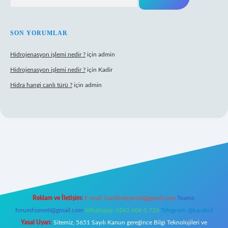
SON YORUMLAR
Hidrojenasyon işlemi nedir ?
için
admin
Hidrojenasyon işlemi nedir ?
için
Kadir
Hidra hangi canlı türü ?
için
admin
ilbet giriş
Reklam ve İletişim:
E-mail:
backlinkpaneli@gmail.com
Teams:
forumhizmeti@gmail.com
Whatsapp: 0262 606 0 726
Telegram: @karabul
Yasal Uyarı:
Sitemiz, 5651 Sayılı Kanun gereğince Bilgi Teknolojileri ve