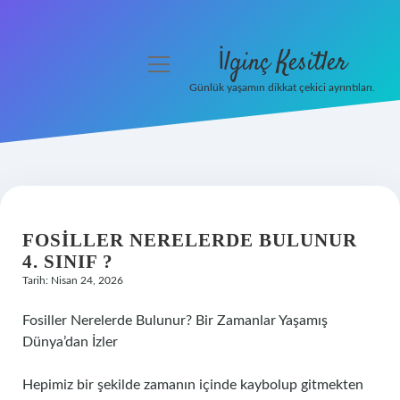
İlginç Kesitler
menüyü
aç
Günlük yaşamın dikkat çekici ayrıntıları.
Anasayfa
Gizlilik Politikası
Yasal Uyarı
FOSILLER NERELERDE BULUNUR
Hakkımızda
4. SINIF ?
Tarih: Nisan 24, 2026
Fosiller Nerelerde Bulunur? Bir Zamanlar Yaşamış
Dünya’dan İzler
Hepimiz bir şekilde zamanın içinde kaybolup gitmekten