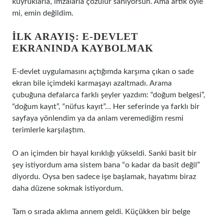
kuyruklarla, imzalarla çözülür sanıyorsun. Ama artık öyle
mi, emin değildim.
İLK ARAYIŞ: E-DEVLET
EKRANINDA KAYBOLMAK
E-devlet uygulamasını açtığımda karşıma çıkan o sade
ekran bile içimdeki karmaşayı azaltmadı. Arama
çubuğuna defalarca farklı şeyler yazdım: “doğum belgesi”,
“doğum kayıt”, “nüfus kayıt”… Her seferinde ya farklı bir
sayfaya yönlendim ya da anlam veremediğim resmi
terimlerle karşılaştım.
O an içimden bir hayal kırıklığı yükseldi. Sanki basit bir
şey istiyordum ama sistem bana “o kadar da basit değil”
diyordu. Oysa ben sadece işe başlamak, hayatımı biraz
daha düzene sokmak istiyordum.
Tam o sırada aklıma annem geldi. Küçükken bir belge