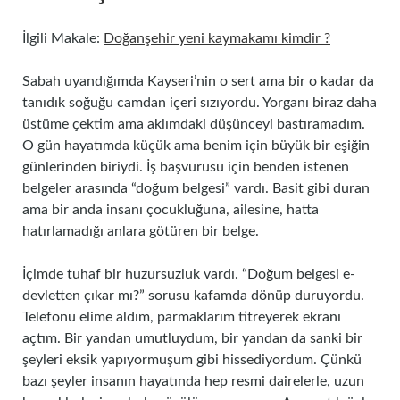
İlgili Makale:
Doğanşehir yeni kaymakamı kimdir ?
Sabah uyandığımda Kayseri’nin o sert ama bir o kadar da
tanıdık soğuğu camdan içeri sızıyordu. Yorganı biraz daha
üstüme çektim ama aklımdaki düşünceyi bastıramadım.
O gün hayatımda küçük ama benim için büyük bir eşiğin
günlerinden biriydi. İş başvurusu için benden istenen
belgeler arasında “doğum belgesi” vardı. Basit gibi duran
ama bir anda insanı çocukluğuna, ailesine, hatta
hatırlamadığı anlara götüren bir belge.
İçimde tuhaf bir huzursuzluk vardı. “Doğum belgesi e-
devletten çıkar mı?” sorusu kafamda dönüp duruyordu.
Telefonu elime aldım, parmaklarım titreyerek ekranı
açtım. Bir yandan umutluydum, bir yandan da sanki bir
şeyleri eksik yapıyormuşum gibi hissediyordum. Çünkü
bazı şeyler insanın hayatında hep resmi dairelerle, uzun