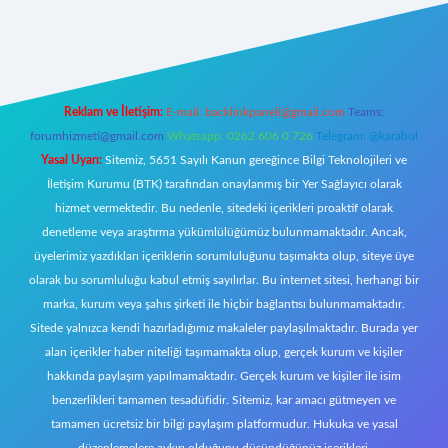
 giriş
Reklam ve İletişim:
E-mail:
backlinkpaneli@gmail.com
Teams:
forumhizmeti@gmail.com
Whatsapp: 0262 606 0 726
Telegram: @karabul
Yasal Uyarı:
Sitemiz, 5651 Sayılı Kanun gereğince Bilgi Teknolojileri ve
İletişim Kurumu (BTK) tarafından onaylanmış bir Yer Sağlayıcı olarak
hizmet vermektedir. Bu nedenle, sitedeki içerikleri proaktif olarak
denetleme veya araştırma yükümlülüğümüz bulunmamaktadır. Ancak,
üyelerimiz yazdıkları içeriklerin sorumluluğunu taşımakta olup, siteye üye
olarak bu sorumluluğu kabul etmiş sayılırlar. Bu internet sitesi, herhangi bir
marka, kurum veya şahıs şirketi ile hiçbir bağlantısı bulunmamaktadır.
Sitede yalnızca kendi hazırladığımız makaleler paylaşılmaktadır. Burada yer
alan içerikler haber niteliği taşımamakta olup, gerçek kurum ve kişiler
hakkında paylaşım yapılmamaktadır. Gerçek kurum ve kişiler ile isim
benzerlikleri tamamen tesadüfidir. Sitemiz, kar amacı gütmeyen ve
tamamen ücretsiz bir bilgi paylaşım platformudur. Hukuka ve yasal