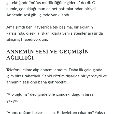
gerektiğinde “nüfus müdürlüğüne gideriz” derdi. O
cümle, çocukluğumun en net hatıralarından biriydi.
Annemin sesi gibi içimde yankılandı.
Ama şimdi ben Kayseri’de tek başıma, bir ekranın
karşısında, o eski alışkanlıklarla yeni sistemler arasında
sıkışmış hissediyordum.
ANNEMIN SESI VE GEÇMIŞIN
AĞIRLIĞI
Telefonu elime alıp annemi aradım. Daha ilk çaldığında
içim biraz rahatladı. Sanki çözüm dışarıda bir yerdeydi ve
annemin sesi onu bana getirecekti.
“Alo oğlum?” dediğinde bile içimdeki düğüm biraz
gevşedi.
“Anne, doğum belgesi lazım. E-devletten çıkar mı? Yoksa