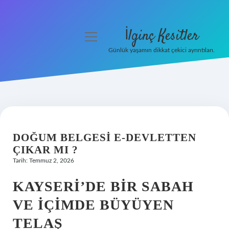
İlginç Kesitler
menüyü
aç
Günlük yaşamın dikkat çekici ayrıntıları.
Anasayfa
Gizlilik Politikası
Yasal Uyarı
DOĞUM BELGESI E-DEVLETTEN
Hakkımızda
ÇIKAR MI ?
Tarih: Temmuz 2, 2026
KAYSERI’DE BIR SABAH
VE İÇIMDE BÜYÜYEN
TELAŞ