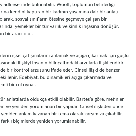
 adlı eserinde bulunabilir. Woolf, toplumun belirlediği
larına kendini kaptıran bir kadının yaşamına dair bir anlatı
larak, sosyal sınıfların ötesine geçmeye çalışan bir
arında, yemekler bir tür varlık ve kimlik inşasına dönüşür.
 bir aracı olur.
rlerin içsel çatışmalarını anlamak ve açığa çıkarmak için güçlü
ındaki ilişkiyi insanın bilinçaltındaki arzularla ilişkilendirir.
 bir kontrol arzusunu ifade eder. Cinsel ilişki de benzer
şekillenir. Edebiyat, bu dinamikleri açığa çıkarmada ve
li bir rol oynar.
tür anlatılarda oldukça etkili olabilir. Bartes’a göre, metinler
nan ve yeniden yorumlanan bir yapıdır. Cinsel ilişkiden önce
 yeniden anlam kazanan bir tema olarak karşımıza çıkabilir.
a farklı biçimlerde yeniden yorumlanabilir.