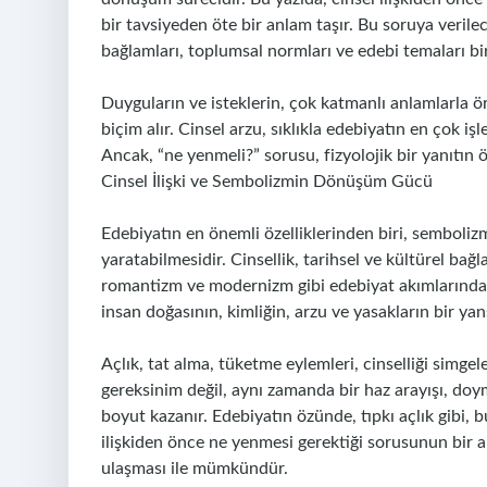
bir tavsiyeden öte bir anlam taşır. Bu soruya verilec
bağlamları, toplumsal normları ve edebi temaları bir
Duyguların ve isteklerin, çok katmanlı anlamlarla 
biçim alır. Cinsel arzu, sıklıkla edebiyatın en çok 
Ancak, “ne yenmeli?” sorusu, fizyolojik bir yanıtın ö
Cinsel İlişki ve Sembolizmin Dönüşüm Gücü
Edebiyatın en önemli özelliklerinden biri, sembolizm
yaratabilmesidir. Cinsellik, tarihsel ve kültürel bağ
romantizm ve modernizm gibi edebiyat akımlarında, c
insan doğasının, kimliğin, arzu ve yasakların bir ya
Açlık, tat alma, tüketme eylemleri, cinselliği simgel
gereksinim değil, aynı zamanda bir haz arayışı, doyma 
boyut kazanır. Edebiyatın özünde, tıpkı açlık gibi, b
ilişkiden önce ne yenmesi gerektiği sorusunun bir 
ulaşması ile mümkündür.