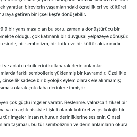
ek yanıtlar, bireylerin yaşamlarındaki öznellikleri ve kültürel
 araya getiren bir içsel keşfe dönüşebilir.
örülü bir yansıması olan bu soru, zamanla dönüştürücü bir
işlemekte olduğu, çok katmanlı bir duygusal yelpazeye dönüşür.
tesinde, bir sembolizm, bir tutku ve bir kültür aktarımıdır.
i ve anlatı tekniklerini kullanarak derin anlamlar
lamlarda farklı sembollerle yüklenmiş bir kavramdır. Özellikle
insellik sadece bir biyolojik eylem olarak ele alınmamış;
nsıması olarak çok daha derinlere inmiştir.
eyen çok güçlü imgeler yaratır. Beslenme, yalnızca fiziksel bir
ya da açlık hissiyle ilişkili olarak kültürel ve psikolojik bir
u tür imgeler insan ruhunun derinliklerine seslenir. Cinsel
anlam taşıması, bu tür sembolizmin ve derin anlamların okura