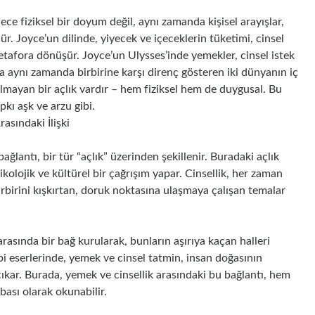
ce fiziksel bir doyum değil, aynı zamanda kişisel arayışlar,
ür. Joyce’un dilinde, yiyecek ve içeceklerin tüketimi, cinsel
etafora dönüşür. Joyce’un Ulysses’inde yemekler, cinsel istek
ma aynı zamanda birbirine karşı direnç gösteren iki dünyanın iç
ulmayan bir açlık vardır – hem fiziksel hem de duygusal. Bu
ıpkı aşk ve arzu gibi.
asındaki İlişki
ağlantı, bir tür “açlık” üzerinden şekillenir. Buradaki açlık
olojik ve kültürel bir çağrışım yapar. Cinsellik, her zaman
irbirini kışkırtan, doruk noktasına ulaşmaya çalışan temalar
rasında bir bağ kurularak, bunların aşırıya kaçan halleri
i eserlerinde, yemek ve cinsel tatmin, insan doğasının
 çıkar. Burada, yemek ve cinsellik arasındaki bu bağlantı, hem
ası olarak okunabilir.