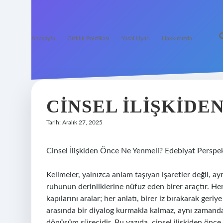
Anasayfa
Gizlilik Politikası
Yasal Uyarı
Hakkımızda
CINSEL ILIŞKIDE
Tarih: Aralık 27, 2025
Cinsel İlişkiden Önce Ne Yenmeli? Edebiyat Perspek
Kelimeler, yalnızca anlam taşıyan işaretler değil, 
ruhunun derinliklerine nüfuz eden birer araçtır. He
kapılarını aralar; her anlatı, birer iz bırakarak geri
arasında bir diyalog kurmakla kalmaz, aynı zamanda
dönüşüm sürecidir. Bu yazıda, cinsel ilişkiden önc