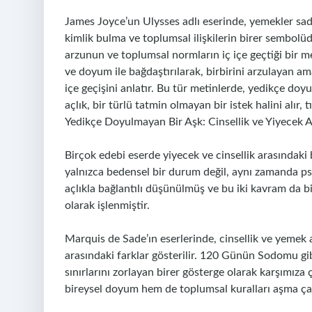
James Joyce’un Ulysses adlı eserinde, yemekler sade
kimlik bulma ve toplumsal ilişkilerin birer sembolüd
arzunun ve toplumsal normların iç içe geçtiği bir m
ve doyum ile bağdaştırılarak, birbirini arzulayan a
içe geçişini anlatır. Bu tür metinlerde, yedikçe doy
açlık, bir türlü tatmin olmayan bir istek halini alır, t
Yedikçe Doyulmayan Bir Aşk: Cinsellik ve Yiyecek Ar
Birçok edebi eserde yiyecek ve cinsellik arasındaki b
yalnızca bedensel bir durum değil, aynı zamanda psik
açlıkla bağlantılı düşünülmüş ve bu iki kavram da b
olarak işlenmiştir.
Marquis de Sade’ın eserlerinde, cinsellik ve yemek a
arasındaki farklar gösterilir. 120 Günün Sodomu gib
sınırlarını zorlayan birer gösterge olarak karşımıza
bireysel doyum hem de toplumsal kuralları aşma çab