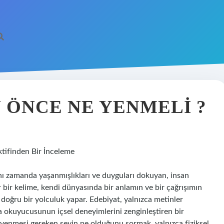
N ÖNCE NE YENMELI ?
tifinden Bir İnceleme
aynı zamanda yaşanmışlıkları ve duyguları dokuyan, insan
r bir kelime, kendi dünyasında bir anlamın ve bir çağrışımın
ye doğru bir yolculuk yapar. Edebiyat, yalnızca metinler
 okuyucusunun içsel deneyimlerini zenginleştiren bir
e yenmesi gereken şeyin ne olduğunu sormak, yalnızca fiziksel