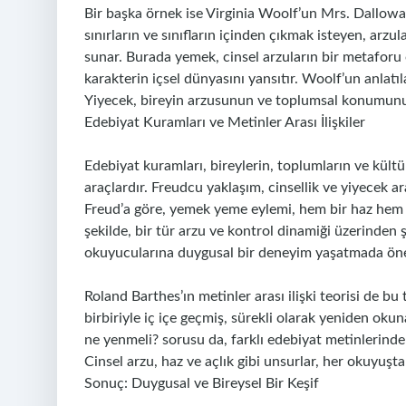
Bir başka örnek ise Virginia Woolf’un Mrs. Dalloway
sınırların ve sınıfların içinden çıkmak isteyen, arzu
sunar. Burada yemek, cinsel arzuların bir metaforu o
karakterin içsel dünyasını yansıtır. Woolf’un anlatıl
Yiyecek, bireyin arzusunun ve toplumsal konumunun
Edebiyat Kuramları ve Metinler Arası İlişkiler
Edebiyat kuramları, bireylerin, toplumların ve kültü
araçlardır. Freudcu yaklaşım, cinsellik ve yiyecek aras
Freud’a göre, yemek yeme eylemi, hem bir haz hem de
şekilde, bir tür arzu ve kontrol dinamiği üzerinden 
okuyucularına duygusal bir deneyim yaşatmada önem
Roland Barthes’ın metinler arası ilişki teorisi de bu 
birbiriyle iç içe geçmiş, sürekli olarak yeniden oku
ne yenmeli? sorusu da, farklı edebiyat metinlerinde
Cinsel arzu, haz ve açlık gibi unsurlar, her okuyuşt
Sonuç: Duygusal ve Bireysel Bir Keşif