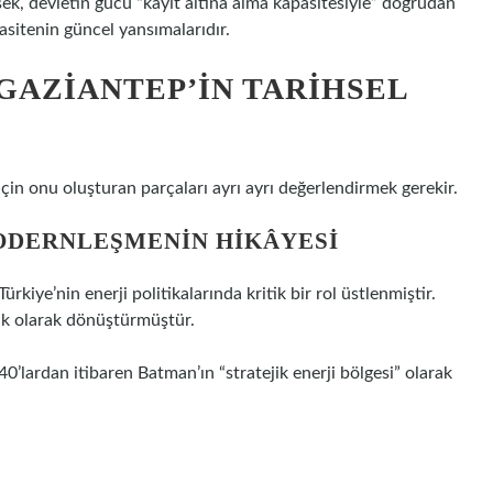
rsek, devletin gücü “kayıt altına alma kapasitesiyle” doğrudan
asitenin güncel yansımalarıdır.
E GAZIANTEP’IN TARIHSEL
çin onu oluşturan parçaları ayrı ayrı değerlendirmek gerekir.
MODERNLEŞMENIN HIKÂYESI
ürkiye’nin enerji politikalarında kritik bir rol üstlenmiştir.
ik olarak dönüştürmüştür.
40’lardan itibaren Batman’ın “stratejik enerji bölgesi” olarak