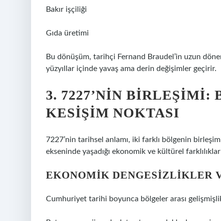
Bakır işçiliği
Gıda üretimi
Bu dönüşüm, tarihçi Fernand Braudel’in uzun dönem
yüzyıllar içinde yavaş ama derin değişimler geçirir.
3. 7227’NIN BIRLEŞIMI
KESIŞIM NOKTASI
7227’nin tarihsel anlamı, iki farklı bölgenin birleşi
ekseninde yaşadığı ekonomik ve kültürel farklılıklar
EKONOMIK DENGESIZLIKLER V
Cumhuriyet tarihi boyunca bölgeler arası gelişmişli