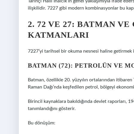
Tarihçi Halil İnalcık’ın genel yaklaşımıyla ifade ede
ilişkilidir. 7227 gibi modern kombinasyonlar bu kap
2. 72 VE 27: BATMAN V
KATMANLARI
7227’yi tarihsel bir okuma nesnesi haline getirmek i
BATMAN (72): PETROLÜN VE 
Batman, özellikle 20. yüzyılın ortalarından itibaren T
Raman Dağı’nda keşfedilen petrol, bölgeyi ekonom
Birincil kaynaklara bakıldığında devlet raporları, 19
tanımlandığını gösterir.
Bu dönüşüm: