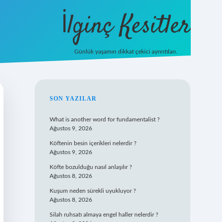
İlginç Kesitler
Günlük yaşamın dikkat çekici ayrıntıları.
ilbet giriş
SIDEBAR
SON YAZILAR
What is another word for fundamentalist ?
Ağustos 9, 2026
Köftenin besin içerikleri nelerdir ?
Ağustos 9, 2026
Köfte bozulduğu nasıl anlaşılır ?
Ağustos 8, 2026
Kuşum neden sürekli uyukluyor ?
Ağustos 8, 2026
Silah ruhsatı almaya engel haller nelerdir ?