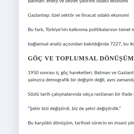
Batman: enerji ve devlet yatırımı odaklı ekonomi
Gaziantep: özel sektör ve ihracat odaklı ekonomi
Bu fark, Türkiye’nin kalkınma politikalarının temel m
bağlamsal analiz
açısından bakıldığında 7227, bu iki
GÖÇ VE TOPLUMSAL DÖNÜŞÜM
1950 sonrası iç göç hareketleri, Batman ve Gaziantep
yalnızca demografik bir değişim değil, aynı zamanda 
Sözlü tarih çalışmalarında sıkça rastlanan bir ifade
“Şehir bizi değiştirdi, biz de şehri değiştirdik.”
Bu karşılıklı dönüşüm, tarihsel sürecin en insani y