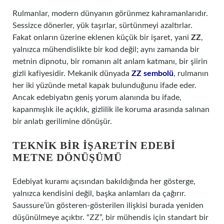
Rulmanlar, modern dünyanın görünmez kahramanlarıdır.
Sessizce dönerler, yük taşırlar, sürtünmeyi azaltırlar.
Fakat onların üzerine eklenen küçük bir işaret, yani
ZZ
,
yalnızca mühendislikte bir kod değil; aynı zamanda bir
metnin dipnotu, bir romanın alt anlam katmanı, bir şiirin
gizli kafiyesidir. Mekanik dünyada
ZZ sembolü
, rulmanın
her iki yüzünde metal kapak bulunduğunu ifade eder.
Ancak edebiyatın geniş yorum alanında bu ifade,
kapanmışlık ile açıklık, gizlilik ile koruma arasında salınan
bir anlatı gerilimine dönüşür.
TEKNIK BIR İŞARETIN EDEBI
METNE DÖNÜŞÜMÜ
Edebiyat kuramı açısından bakıldığında her gösterge,
yalnızca kendisini değil, başka anlamları da çağırır.
Saussure’ün gösteren-gösterilen ilişkisi burada yeniden
düşünülmeye açıktır. “ZZ”, bir mühendis için standart bir