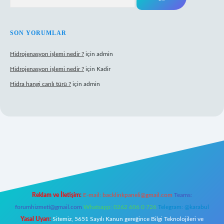
SON YORUMLAR
Hidrojenasyon işlemi nedir ?
için
admin
Hidrojenasyon işlemi nedir ?
için
Kadir
Hidra hangi canlı türü ?
için
admin
giriş
Reklam ve İletişim:
E-mail:
backlinkpaneli@gmail.com
Teams:
forumhizmeti@gmail.com
Whatsapp: 0262 606 0 726
Telegram: @karabul
Yasal Uyarı:
Sitemiz, 5651 Sayılı Kanun gereğince Bilgi Teknolojileri ve