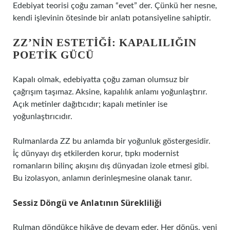
Edebiyat teorisi çoğu zaman “evet” der. Çünkü her nesne,
kendi işlevinin ötesinde bir anlatı potansiyeline sahiptir.
ZZ’NIN ESTETIĞI: KAPALILIĞIN
POETIK GÜCÜ
Kapalı olmak, edebiyatta çoğu zaman olumsuz bir
çağrışım taşımaz. Aksine, kapalılık anlamı yoğunlaştırır.
Açık metinler dağıtıcıdır; kapalı metinler ise
yoğunlaştırıcıdır.
Rulmanlarda ZZ bu anlamda bir yoğunluk göstergesidir.
İç dünyayı dış etkilerden korur, tıpkı modernist
romanların bilinç akışını dış dünyadan izole etmesi gibi.
Bu izolasyon, anlamın derinleşmesine olanak tanır.
Sessiz Döngü ve Anlatının Sürekliliği
Rulman döndükçe hikâye de devam eder. Her dönüş, yeni