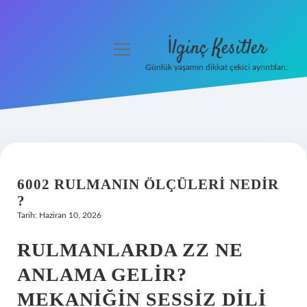
İlginç Kesitler
menüyü
aç
Günlük yaşamın dikkat çekici ayrıntıları.
Anasayfa
Gizlilik Politikası
Yasal Uyarı
6002 RULMANIN ÖLÇÜLERI NEDIR
Hakkımızda
?
Tarih: Haziran 10, 2026
RULMANLARDA ZZ NE
ANLAMA GELIR?
MEKANIĞIN SESSIZ DILI