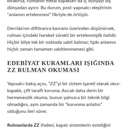
bırakırsa, rulmanın metal kapakları da iç dünyayı dış
dünyadan ayırır. Bu durum, post-yapısalcı eleştirinin
“anlamın ertelenmesi” fikriyle de örtüşür.
Derrida’nın différance kavramı üzerinden düşünürsek,
rulman içindeki hareket sürekli bir ertelenmişlik halidir.
Hiçbir bilye tek bir noktada sabit kalmaz; tıpkı anlamın
hiçbir zaman tamamen sabitlenmemesi gibi.
EDEBIYAT KURAMLARI IŞIĞINDA
ZZ RULMAN OKUMASI
Yapısalcı bakış açısı, “ZZ”yi bir sistem işareti olarak okur:
kapaklı, çift taraflı koruma. Ancak daha derin bir
hermeneutik okuma, bunun yalnızca bir teknik bilgi
olmadığını, aynı zamanda bir “korunma anlatısı”
olduğunu ileri sürer.
Rulmanlarda ZZ
ifadesi, kapalı sistemlerin estetiğini