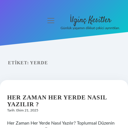
İlginç Kesitler
menüyü
aç
Günlük yaşamın dikkat çekici ayrıntıları.
Anasayfa
Gizlilik Politikası
ETIKET:
YERDE
Yasal Uyarı
Hakkımızda
HER ZAMAN HER YERDE NASIL
YAZILIR ?
Tarih: Ekim 21, 2025
Her Zaman Her Yerde Nasıl Yazılır? Toplumsal Düzenin