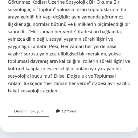
Görünmez Kodları Üzerine Sosyolojik Bir Okuma Bir
sosyolog için “toplum” yalnızca insan topluluklarının bir
araya geldiği bir yapı değildir; aynı zamanda görünmez
ilişkiler ağı, normlar bütünü ve kimliklerin biçimlendiği bir
sahnedir. “Her zaman her yerde” ifadesi bu bağlamda,
yalnızca dilin değil, sosyal yaşamın sürekliliğini ve
yaygınlığını anlatır. Peki, Her zaman her yerde nasıl
yazılır? sorusu yalnızca dilbilgisel bir merak mı, yoksa
toplumsal davranışların kalıcılığını, rollerin sürekliliğini ve
kültürel kalıpların evrenselliğini anlamaya yarayan bir
sosyolojik ipucu mu? Dilsel Doğruluk ve Toplumsal
Anlam Türkçede “her zaman her yerde” ifadesi ayrı yazılır.
Fakat sosyolojik açıdan…
Her
Devamını okuyun
12 Yorum
zaman
her
yerde
nasıl