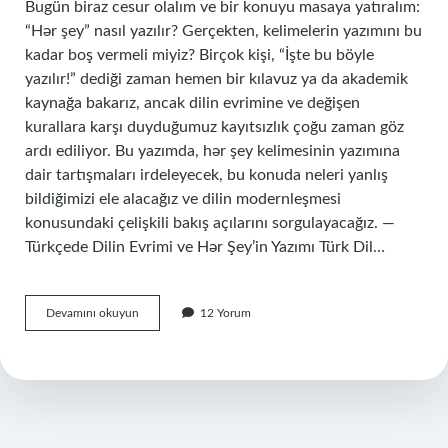
Bugün biraz cesur olalım ve bir konuyu masaya yatıralım:
“Hər şey” nasıl yazılır? Gerçekten, kelimelerin yazımını bu
kadar boş vermeli miyiz? Birçok kişi, “İşte bu böyle
yazılır!” dediği zaman hemen bir kılavuz ya da akademik
kaynağa bakarız, ancak dilin evrimine ve değişen
kurallara karşı duyduğumuz kayıtsızlık çoğu zaman göz
ardı ediliyor. Bu yazımda, hər şey kelimesinin yazımına
dair tartışmaları irdeleyecek, bu konuda neleri yanlış
bildiğimizi ele alacağız ve dilin modernleşmesi
konusundaki çelişkili bakış açılarını sorgulayacağız. —
Türkçede Dilin Evrimi ve Hər Şey’in Yazımı Türk Dil…
Hər
Devamını okuyun
12 Yorum
şey
nasıl
yazılır
?