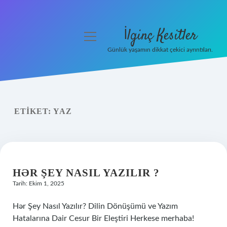
İlginç Kesitler
menüyü
aç
Günlük yaşamın dikkat çekici ayrıntıları.
Anasayfa
Gizlilik Politikası
ETIKET:
YAZ
Yasal Uyarı
Hakkımızda
HƏR ŞEY NASIL YAZILIR ?
Tarih: Ekim 1, 2025
Hər Şey Nasıl Yazılır? Dilin Dönüşümü ve Yazım
Hatalarına Dair Cesur Bir Eleştiri Herkese merhaba!