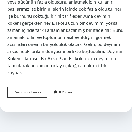
veya gücünün fazla olduğunu anlatmak için kullanır,
bazılarımız ise birinin işlerin içinde çok fazla olduğu, her
işe burnunu soktuğu birini tarif eder. Ama deyimin
kökeni gerçekten ne? Eli kolu uzun bir deyim mi yoksa
zaman içinde farklı anlamlar kazanmış bir ifade mi? Bunu
anlamak, dilin ve toplumun nasıl evrildiğini görmek
açısından önemli bir yolculuk olacak. Gelin, bu deyimin
arkasındaki anlam dünyasını birlikte keşfedelim. Deyimin
Kökeni: Tarihsel Bir Arka Plan Eli kolu uzun deyiminin
tam olarak ne zaman ortaya çıktığına dair net bir
kaynak…
Eli
Devamını okuyun
8 Yorum
kolu
uzun
bir
deyim
mi
?