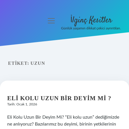
İlginç Kesitler
menüyü
aç
Günlük yaşamın dikkat çekici ayrıntıları.
Anasayfa
Gizlilik Politikası
ETIKET:
UZUN
Yasal Uyarı
Hakkımızda
ELI KOLU UZUN BIR DEYIM MI ?
Tarih: Ocak 1, 2026
Eli Kolu Uzun Bir Deyim Mi? “Eli kolu uzun” dediğimizde
ne anlıyoruz? Bazılarımız bu deyimi, birinin yetkilerinin