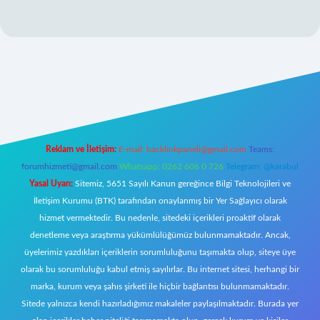
giriş
Reklam ve İletişim:
E-mail:
backlinkpaneli@gmail.com
Teams:
forumhizmeti@gmail.com
Whatsapp: 0262 606 0 726
Telegram: @karabul
Yasal Uyarı:
Sitemiz, 5651 Sayılı Kanun gereğince Bilgi Teknolojileri ve
İletişim Kurumu (BTK) tarafından onaylanmış bir Yer Sağlayıcı olarak
hizmet vermektedir. Bu nedenle, sitedeki içerikleri proaktif olarak
denetleme veya araştırma yükümlülüğümüz bulunmamaktadır. Ancak,
üyelerimiz yazdıkları içeriklerin sorumluluğunu taşımakta olup, siteye üye
olarak bu sorumluluğu kabul etmiş sayılırlar. Bu internet sitesi, herhangi bir
marka, kurum veya şahıs şirketi ile hiçbir bağlantısı bulunmamaktadır.
Sitede yalnızca kendi hazırladığımız makaleler paylaşılmaktadır. Burada yer