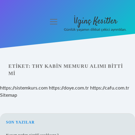
İlginç Kesitler
menüyü
aç
Günlük yaşamın dikkat çekici ayrıntıları.
Anasayfa
Gizlilik Politikası
ETIKET:
THY KABIN MEMURU ALIMI BITTI
Yasal Uyarı
MI
Hakkımızda
https://sistemkurs.com
https://doye.com.tr
https://cafu.com.tr
Sitemap
SIDEBAR
SON YAZILAR