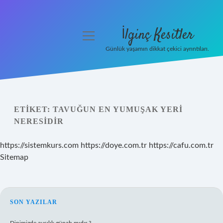
İlginç Kesitler
menüyü
aç
Günlük yaşamın dikkat çekici ayrıntıları.
Anasayfa
Gizlilik Politikası
ETIKET:
TAVUĞUN EN YUMUŞAK YERI
Yasal Uyarı
NERESIDIR
Hakkımızda
https://sistemkurs.com
https://doye.com.tr
https://cafu.com.tr
Sitemap
SIDEBAR
SON YAZILAR