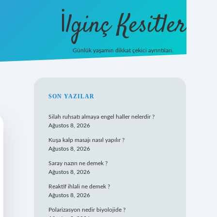
İlginç Kesitler
Günlük yaşamın dikkat çekici ayrıntıları.
ilbet giriş
SIDEBAR
SON YAZILAR
Silah ruhsatı almaya engel haller nelerdir ?
Ağustos 8, 2026
Kuşa kalp masajı nasıl yapılır ?
Ağustos 8, 2026
Saray nazırı ne demek ?
Ağustos 8, 2026
Reaktif ihlali ne demek ?
Ağustos 8, 2026
Polarizasyon nedir biyolojide ?