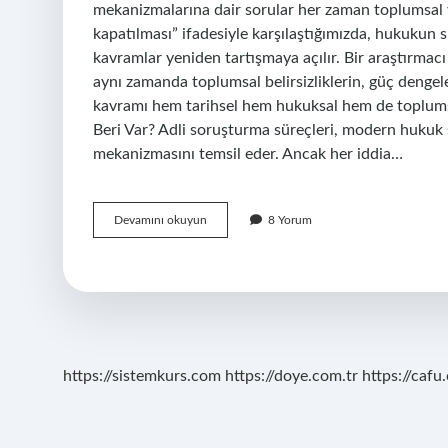
mekanizmalarına dair sorular her zaman toplumsal vic
kapatılması” ifadesiyle karşılaştığımızda, hukukun sı
kavramlar yeniden tartışmaya açılır. Bir araştırmacı
aynı zamanda toplumsal belirsizliklerin, güç dengele
kavramı hem tarihsel hem hukuksal hem de toplumsa
Beri Var? Adli soruşturma süreçleri, modern hukuk 
mekanizmasını temsil eder. Ancak her iddia…
Dosyanın
Devamını okuyun
8 Yorum
takipsizlik
ile
kapatılması
ne
demek
?
https://sistemkurs.com
https://doye.com.tr
https://cafu