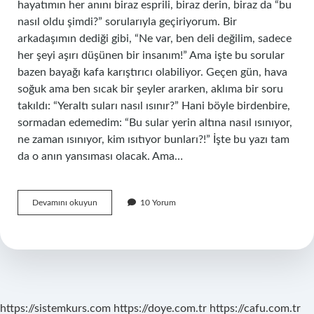
hayatımın her anını biraz esprili, biraz derin, biraz da “bu
nasıl oldu şimdi?” sorularıyla geçiriyorum. Bir
arkadaşımın dediği gibi, “Ne var, ben deli değilim, sadece
her şeyi aşırı düşünen bir insanım!” Ama işte bu sorular
bazen bayağı kafa karıştırıcı olabiliyor. Geçen gün, hava
soğuk ama ben sıcak bir şeyler ararken, aklıma bir soru
takıldı: “Yeraltı suları nasıl ısınır?” Hani böyle birdenbire,
sormadan edemedim: “Bu sular yerin altına nasıl ısınıyor,
ne zaman ısınıyor, kim ısıtıyor bunları?!” İşte bu yazı tam
da o anın yansıması olacak. Ama…
Yeraltı
Devamını okuyun
10 Yorum
suları
nasıl
ısınır
?
https://sistemkurs.com
https://doye.com.tr
https://cafu.com.tr