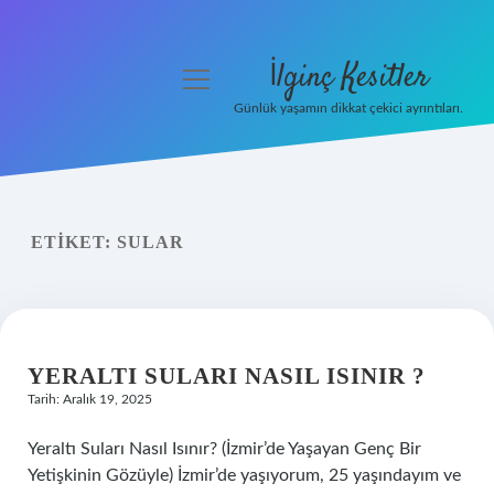
İlginç Kesitler
menüyü
aç
Günlük yaşamın dikkat çekici ayrıntıları.
Anasayfa
Gizlilik Politikası
ETIKET:
SULAR
Yasal Uyarı
Hakkımızda
YERALTI SULARI NASIL ISINIR ?
Tarih: Aralık 19, 2025
Yeraltı Suları Nasıl Isınır? (İzmir’de Yaşayan Genç Bir
Yetişkinin Gözüyle) İzmir’de yaşıyorum, 25 yaşındayım ve