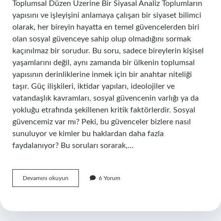
Toplumsal Düzen Üzerine Bir Siyasal Analiz Toplumların
yapısını ve işleyişini anlamaya çalışan bir siyaset bilimci
olarak, her bireyin hayatta en temel güvencelerden biri
olan sosyal güvenceye sahip olup olmadığını sormak
kaçınılmaz bir sorudur. Bu soru, sadece bireylerin kişisel
yaşamlarını değil, aynı zamanda bir ülkenin toplumsal
yapısının derinliklerine inmek için bir anahtar niteliği
taşır. Güç ilişkileri, iktidar yapıları, ideolojiler ve
vatandaşlık kavramları, sosyal güvencenin varlığı ya da
yokluğu etrafında şekillenen kritik faktörlerdir. Sosyal
güvencemiz var mı? Peki, bu güvenceler bizlere nasıl
sunuluyor ve kimler bu haklardan daha fazla
faydalanıyor? Bu soruları sorarak,…
Sosyal
Devamını okuyun
6 Yorum
güvencem
var
mı
yok