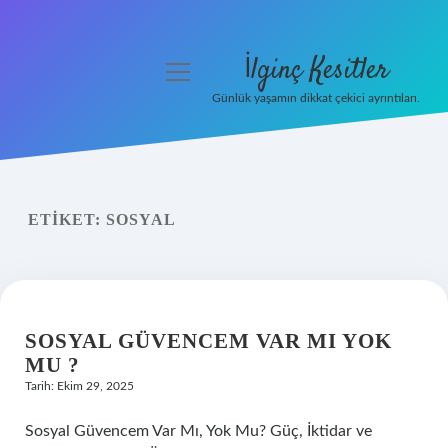
İlginç Kesitler
menüyü
aç
Günlük yaşamın dikkat çekici ayrıntıları.
Anasayfa
Gizlilik Politikası
ETIKET:
SOSYAL
Yasal Uyarı
Hakkımızda
SOSYAL GÜVENCEM VAR MI YOK
MU ?
Tarih: Ekim 29, 2025
Sosyal Güvencem Var Mı, Yok Mu? Güç, İktidar ve