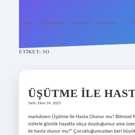
Anasayfa
Gizlilik Politikası
Yasal Uyarı
Hakkımızda
ETIKET:
SO
ÜŞÜTME ILE HAS
Tarih: Ekim 24, 2025
markdown Üşütme ile Hasta Olunur mu? Bilimsel Me
sizlerle günlük hayatta sıkça duyduğumuz ama üzer
ile hasta olunur mu?” Çocukluğumuzdan beri büyükl