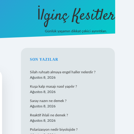
İlginç Kesitler
Günlük yaşamın dikkat çekici ayrıntıları.
ilbet giriş
SIDEBAR
SON YAZILAR
Silah ruhsatı almaya engel haller nelerdir ?
Ağustos 8, 2026
Kuşa kalp masajı nasıl yapılır ?
Ağustos 8, 2026
Saray nazırı ne demek ?
Ağustos 8, 2026
Reaktif ihlali ne demek ?
Ağustos 8, 2026
Polarizasyon nedir biyolojide ?