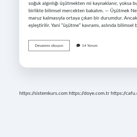
soğuk algınlığı üşütmekten mi kaynaklanır, yoksa b
birlikte bilimsel mercekten bakalım. — Üşütmek N
maruz kalmasıyla ortaya çıkan bir durumdur. Ancak 
eşleştirilir. Yani “üşütme” kavramı, aslında bilimsel 
Üşütme
Devamını okuyun
14 Yorum
ile
hasta
olunur
mu
?
https://sistemkurs.com
https://doye.com.tr
https://cafu