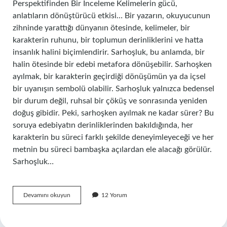
Perspektifinden Bir İnceleme Kelimelerin gücü,
anlatıların dönüştürücü etkisi… Bir yazarın, okuyucunun
zihninde yarattığı dünyanın ötesinde, kelimeler, bir
karakterin ruhunu, bir toplumun derinliklerini ve hatta
insanlık halini biçimlendirir. Sarhoşluk, bu anlamda, bir
halin ötesinde bir edebi metafora dönüşebilir. Sarhoşken
ayılmak, bir karakterin geçirdiği dönüşümün ya da içsel
bir uyanışın sembolü olabilir. Sarhoşluk yalnızca bedensel
bir durum değil, ruhsal bir çöküş ve sonrasında yeniden
doğuş gibidir. Peki, sarhoşken ayılmak ne kadar sürer? Bu
soruya edebiyatın derinliklerinden bakıldığında, her
karakterin bu süreci farklı şekilde deneyimleyeceği ve her
metnin bu süreci bambaşka açılardan ele alacağı görülür.
Sarhoşluk…
Sarhoşken
Devamını okuyun
12 Yorum
ayılmak
ne
kadar