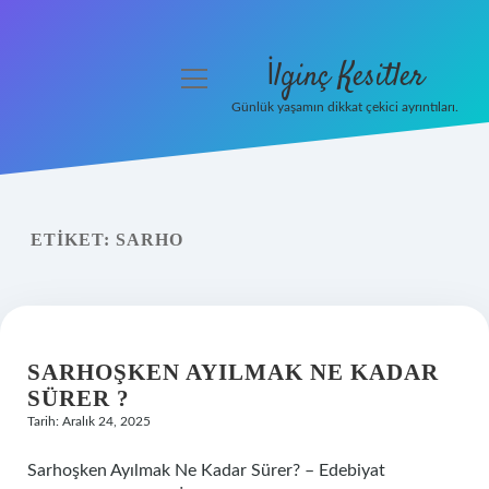
İlginç Kesitler
menüyü
aç
Günlük yaşamın dikkat çekici ayrıntıları.
Anasayfa
Gizlilik Politikası
ETIKET:
SARHO
Yasal Uyarı
Hakkımızda
SARHOŞKEN AYILMAK NE KADAR
SÜRER ?
Tarih: Aralık 24, 2025
Sarhoşken Ayılmak Ne Kadar Sürer? – Edebiyat