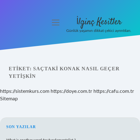
İlginç Kesitler
menüyü
aç
Günlük yaşamın dikkat çekici ayrıntıları.
Anasayfa
Gizlilik Politikası
ETIKET:
SAÇTAKI KONAK NASIL GEÇER
Yasal Uyarı
YETIŞKIN
Hakkımızda
https://sistemkurs.com
https://doye.com.tr
https://cafu.com.tr
Sitemap
SIDEBAR
SON YAZILAR