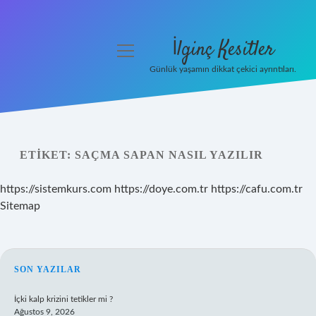
İlginç Kesitler
menüyü
aç
Günlük yaşamın dikkat çekici ayrıntıları.
Anasayfa
Gizlilik Politikası
ETIKET:
SAÇMA SAPAN NASIL YAZILIR
Yasal Uyarı
https://sistemkurs.com
https://doye.com.tr
https://cafu.com.tr
Hakkımızda
Sitemap
SIDEBAR
SON YAZILAR
İçki kalp krizini tetikler mi ?
Ağustos 9, 2026