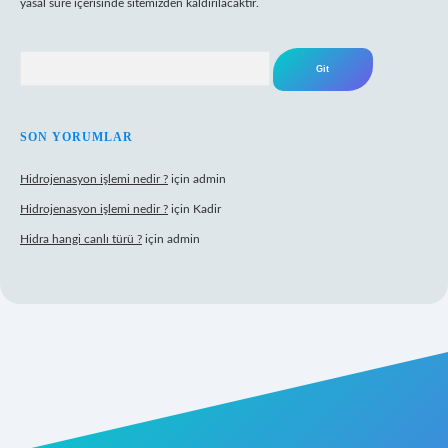
yasal süre içerisinde sitemizden kaldırılacaktır.
Arama
SON YORUMLAR
Hidrojenasyon işlemi nedir ?
için
admin
Hidrojenasyon işlemi nedir ?
için
Kadir
Hidra hangi canlı türü ?
için
admin
riş