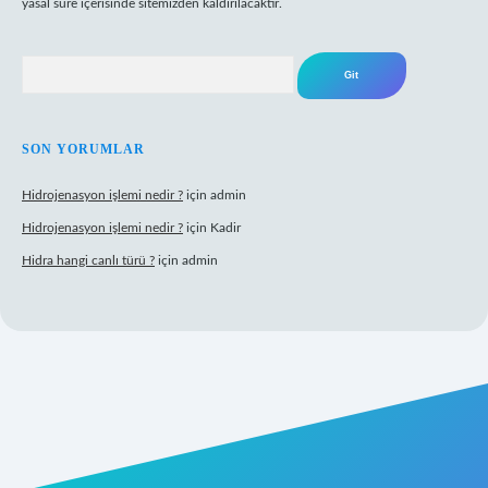
yasal süre içerisinde sitemizden kaldırılacaktır.
Arama
SON YORUMLAR
Hidrojenasyon işlemi nedir ?
için
admin
Hidrojenasyon işlemi nedir ?
için
Kadir
Hidra hangi canlı türü ?
için
admin
riş