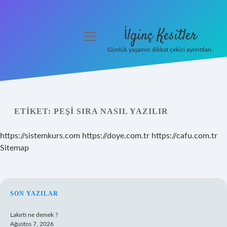
İlginç Kesitler
menüyü
aç
Günlük yaşamın dikkat çekici ayrıntıları.
Anasayfa
Gizlilik Politikası
ETIKET:
PEŞI SIRA NASIL YAZILIR
Yasal Uyarı
https://sistemkurs.com
https://doye.com.tr
https://cafu.com.tr
Hakkımızda
Sitemap
SIDEBAR
SON YAZILAR
Lakırtı ne demek ?
Ağustos 7, 2026