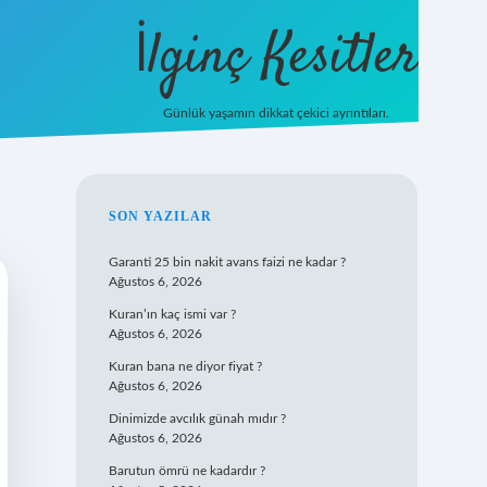
İlginç Kesitler
Günlük yaşamın dikkat çekici ayrıntıları.
ilbet giriş
SIDEBAR
SON YAZILAR
Garanti 25 bin nakit avans faizi ne kadar ?
Ağustos 6, 2026
Kuran’ın kaç ismi var ?
Ağustos 6, 2026
Kuran bana ne diyor fiyat ?
Ağustos 6, 2026
Dinimizde avcılık günah mıdır ?
Ağustos 6, 2026
Barutun ömrü ne kadardır ?