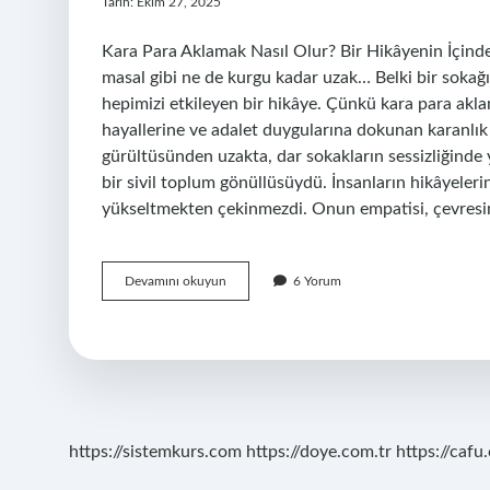
Tarih: Ekim 27, 2025
Kara Para Aklamak Nasıl Olur? Bir Hikâyenin İçind
masal gibi ne de kurgu kadar uzak… Belki bir sokağ
hepimizi etkileyen bir hikâye. Çünkü kara para aklam
hayallerine ve adalet duygularına dokunan karanlık bi
gürültüsünden uzakta, dar sokakların sessizliğinde 
bir sivil toplum gönüllüsüydü. İnsanların hikâyelerini
yükseltmekten çekinmezdi. Onun empatisi, çevresind
Kara
Devamını okuyun
6 Yorum
para
aklamak
nasil
olur
?
https://sistemkurs.com
https://doye.com.tr
https://cafu