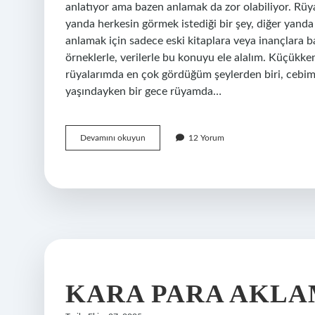
anlatıyor ama bazen anlamak da zor olabiliyor. Rüy
yanda herkesin görmek istediği bir şey, diğer yanda 
anlamak için sadece eski kitaplara veya inançlara b
örneklerle, verilerle bu konuyu ele alalım. Küçü
rüyalarımda en çok gördüğüm şeylerden biri, cebim
yaşındayken bir gece rüyamda…
Rüyada
Devamını okuyun
12 Yorum
fazla
para
almak
ne
anlama
gelir
?
KARA PARA AKLA