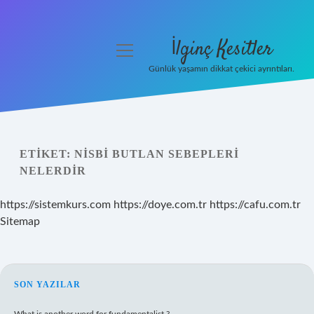
İlginç Kesitler
menüyü
aç
Günlük yaşamın dikkat çekici ayrıntıları.
Anasayfa
Gizlilik Politikası
ETIKET:
NISBI BUTLAN SEBEPLERI
Yasal Uyarı
NELERDIR
Hakkımızda
https://sistemkurs.com
https://doye.com.tr
https://cafu.com.tr
Sitemap
SIDEBAR
SON YAZILAR