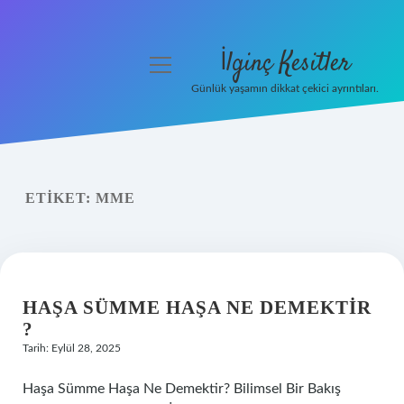
İlginç Kesitler
menüyü
aç
Günlük yaşamın dikkat çekici ayrıntıları.
Anasayfa
Gizlilik Politikası
ETIKET:
MME
Yasal Uyarı
Hakkımızda
HAŞA SÜMME HAŞA NE DEMEKTIR
?
Tarih: Eylül 28, 2025
Haşa Sümme Haşa Ne Demektir? Bilimsel Bir Bakış