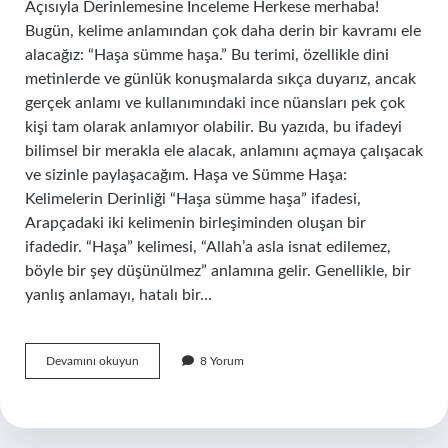
Açısıyla Derinlemesine İnceleme Herkese merhaba!
Bugün, kelime anlamından çok daha derin bir kavramı ele
alacağız: “Haşa sümme haşa.” Bu terimi, özellikle dini
metinlerde ve günlük konuşmalarda sıkça duyarız, ancak
gerçek anlamı ve kullanımındaki ince nüansları pek çok
kişi tam olarak anlamıyor olabilir. Bu yazıda, bu ifadeyi
bilimsel bir merakla ele alacak, anlamını açmaya çalışacak
ve sizinle paylaşacağım. Haşa ve Sümme Haşa:
Kelimelerin Derinliği “Haşa sümme haşa” ifadesi,
Arapçadaki iki kelimenin birleşiminden oluşan bir
ifadedir. “Haşa” kelimesi, “Allah’a asla isnat edilemez,
böyle bir şey düşünülmez” anlamına gelir. Genellikle, bir
yanlış anlamayı, hatalı bir…
Haşa
Devamını okuyun
8 Yorum
sümme
haşa
ne
demektir