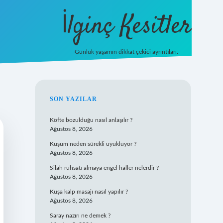
İlginç Kesitler
Günlük yaşamın dikkat çekici ayrıntıları.
ilbet giriş
SIDEBAR
SON YAZILAR
Köfte bozulduğu nasıl anlaşılır ?
Ağustos 8, 2026
Kuşum neden sürekli uyukluyor ?
Ağustos 8, 2026
Silah ruhsatı almaya engel haller nelerdir ?
Ağustos 8, 2026
Kuşa kalp masajı nasıl yapılır ?
Ağustos 8, 2026
Saray nazırı ne demek ?