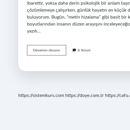
ibarettir, yoksa daha derin psikolojik bir anlam taşı
çözümlemeye çalışırken, günlük hayatın en küçük det
buluyorum. Bugün, “metin hizalama” gibi basit bir ko
boyutlarından insanın düzen arayışını inceleyeceği
yazılı…
Metin
Devamını okuyun
8 Yorum
hizalama
nedir
?
https://sistemkurs.com
https://doye.com.tr
https://cafu