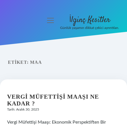
İlginç Kesitler
menüyü
aç
Günlük yaşamın dikkat çekici ayrıntıları.
Anasayfa
Gizlilik Politikası
ETIKET:
MAA
Yasal Uyarı
Hakkımızda
VERGI MÜFETTIŞI MAAŞI NE
KADAR ?
Tarih: Aralık 30, 2025
Vergi Müfettişi Maaşı: Ekonomik Perspektiften Bir