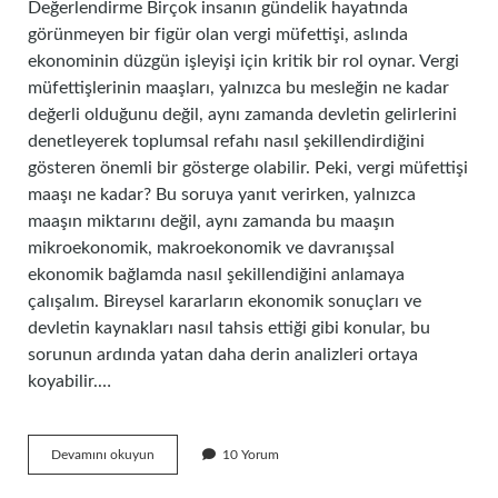
Değerlendirme Birçok insanın gündelik hayatında
görünmeyen bir figür olan vergi müfettişi, aslında
ekonominin düzgün işleyişi için kritik bir rol oynar. Vergi
müfettişlerinin maaşları, yalnızca bu mesleğin ne kadar
değerli olduğunu değil, aynı zamanda devletin gelirlerini
denetleyerek toplumsal refahı nasıl şekillendirdiğini
gösteren önemli bir gösterge olabilir. Peki, vergi müfettişi
maaşı ne kadar? Bu soruya yanıt verirken, yalnızca
maaşın miktarını değil, aynı zamanda bu maaşın
mikroekonomik, makroekonomik ve davranışsal
ekonomik bağlamda nasıl şekillendiğini anlamaya
çalışalım. Bireysel kararların ekonomik sonuçları ve
devletin kaynakları nasıl tahsis ettiği gibi konular, bu
sorunun ardında yatan daha derin analizleri ortaya
koyabilir.…
Vergi
Devamını okuyun
10 Yorum
müfettişi
maaşı