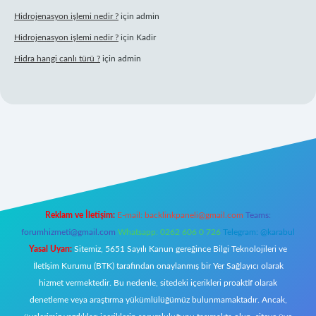
Hidrojenasyon işlemi nedir ?
için
admin
Hidrojenasyon işlemi nedir ?
için
Kadir
Hidra hangi canlı türü ?
için
admin
ş
Reklam ve İletişim:
E-mail:
backlinkpaneli@gmail.com
Teams:
forumhizmeti@gmail.com
Whatsapp: 0262 606 0 726
Telegram: @karabul
Yasal Uyarı:
Sitemiz, 5651 Sayılı Kanun gereğince Bilgi Teknolojileri ve
İletişim Kurumu (BTK) tarafından onaylanmış bir Yer Sağlayıcı olarak
hizmet vermektedir. Bu nedenle, sitedeki içerikleri proaktif olarak
denetleme veya araştırma yükümlülüğümüz bulunmamaktadır. Ancak,