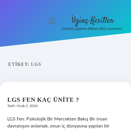
İlginç Kesitler
menüyü
aç
Günlük yaşamın dikkat çekici ayrıntıları.
Anasayfa
Gizlilik Politikası
ETIKET:
LGS
Yasal Uyarı
Hakkımızda
LGS FEN KAÇ ÜNITE ?
Tarih: Ocak 2, 2026
LGS Fen: Psikolojik Bir Mercekten Bakış Bir insan
davranışını anlamak, onun iç dünyasına yapılan bir