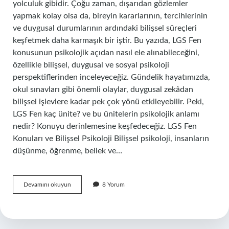
yolculuk gibidir. Çoğu zaman, dışarıdan gözlemler
yapmak kolay olsa da, bireyin kararlarının, tercihlerinin
ve duygusal durumlarının ardındaki bilişsel süreçleri
keşfetmek daha karmaşık bir iştir. Bu yazıda, LGS Fen
konusunun psikolojik açıdan nasıl ele alınabileceğini,
özellikle bilişsel, duygusal ve sosyal psikoloji
perspektiflerinden inceleyeceğiz. Gündelik hayatımızda,
okul sınavları gibi önemli olaylar, duygusal zekâdan
bilişsel işlevlere kadar pek çok yönü etkileyebilir. Peki,
LGS Fen kaç ünite? ve bu ünitelerin psikolojik anlamı
nedir? Konuyu derinlemesine keşfedeceğiz. LGS Fen
Konuları ve Bilişsel Psikoloji Bilişsel psikoloji, insanların
düşünme, öğrenme, bellek ve…
LGS
Devamını okuyun
8 Yorum
Fen
kaç
ünite
?