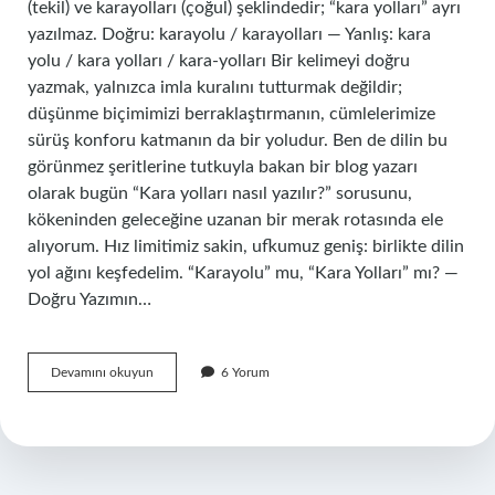
(tekil) ve karayolları (çoğul) şeklindedir; “kara yolları” ayrı
yazılmaz. Doğru: karayolu / karayolları — Yanlış: kara
yolu / kara yolları / kara-yolları Bir kelimeyi doğru
yazmak, yalnızca imla kuralını tutturmak değildir;
düşünme biçimimizi berraklaştırmanın, cümlelerimize
sürüş konforu katmanın da bir yoludur. Ben de dilin bu
görünmez şeritlerine tutkuyla bakan bir blog yazarı
olarak bugün “Kara yolları nasıl yazılır?” sorusunu,
kökeninden geleceğine uzanan bir merak rotasında ele
alıyorum. Hız limitimiz sakin, ufkumuz geniş: birlikte dilin
yol ağını keşfedelim. “Karayolu” mu, “Kara Yolları” mı? —
Doğru Yazımın…
Asker
Devamını okuyun
6 Yorum
nedir
TSK
?