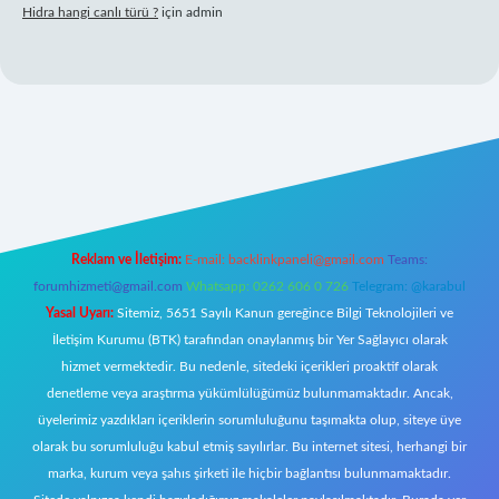
Hidra hangi canlı türü ?
için
admin
ş
Reklam ve İletişim:
E-mail:
backlinkpaneli@gmail.com
Teams:
forumhizmeti@gmail.com
Whatsapp: 0262 606 0 726
Telegram: @karabul
Yasal Uyarı:
Sitemiz, 5651 Sayılı Kanun gereğince Bilgi Teknolojileri ve
İletişim Kurumu (BTK) tarafından onaylanmış bir Yer Sağlayıcı olarak
hizmet vermektedir. Bu nedenle, sitedeki içerikleri proaktif olarak
denetleme veya araştırma yükümlülüğümüz bulunmamaktadır. Ancak,
üyelerimiz yazdıkları içeriklerin sorumluluğunu taşımakta olup, siteye üye
olarak bu sorumluluğu kabul etmiş sayılırlar. Bu internet sitesi, herhangi bir
marka, kurum veya şahıs şirketi ile hiçbir bağlantısı bulunmamaktadır.