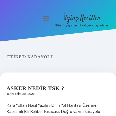
İlginç Kesitler
menüyü
aç
Günlük yaşamın dikkat çekici ayrıntıları.
Anasayfa
Gizlilik Politikası
ETIKET:
KARAYOLU
Yasal Uyarı
Hakkımızda
ASKER NEDIR TSK ?
Tarih: Ekim 25, 2025
Kara Yolları Nasıl Yazılır? Dilin Yol Haritası Üzerine
Kapsamlı Bir Rehber Kısacası: Doğru yazım karayolu